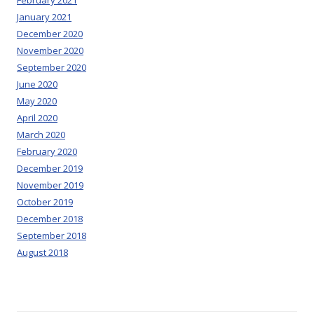
February 2021
January 2021
December 2020
November 2020
September 2020
June 2020
May 2020
April 2020
March 2020
February 2020
December 2019
November 2019
October 2019
December 2018
September 2018
August 2018