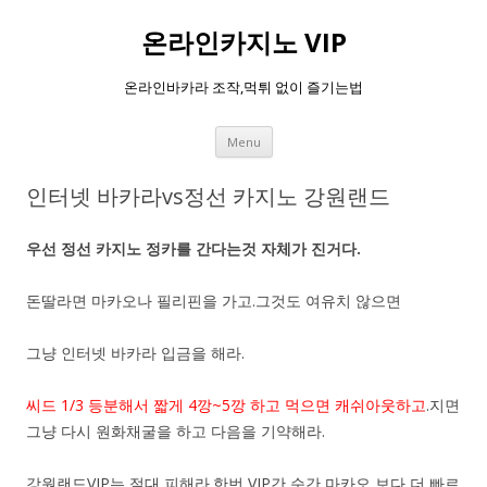
온라인카지노 VIP
온라인바카라 조작,먹튀 없이 즐기는법
Skip
Menu
to
content
인터넷 바카라vs정선 카지노 강원랜드
우선 정선 카지노 정카를 간다는것 자체가 진거다.
돈딸라면 마카오나 필리핀을 가고.그것도 여유치 않으면
그냥 인터넷 바카라 입금을 해라.
씨드 1/3 등분해서 짧게 4깡~5깡 하고 먹으면 캐쉬아웃하고
.지면
그냥 다시 원화채굴을 하고 다음을 기약해라.
강원랜드VIP는 절대 피해라.한번 VIP간 순간 마카오 보다 더 빠르