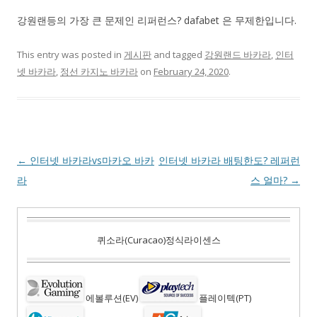
강원랜등의 가장 큰 문제인 리퍼런스? dafabet 은 무제한입니다.
This entry was posted in
게시판
and tagged
강원랜드 바카라
,
인터
넷 바카라
,
정선 카지노 바카라
on
February 24, 2020
.
Post
←
인터넷 바카라vs마카오 바카
인터넷 바카라 배팅한도? 레퍼런
navigation
라
스 얼마?
→
퀴소라(Curacao)정식라이센스
에볼루션(EV)
플레이텍(PT)