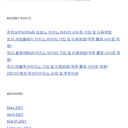
for:
RECENT POSTS
폰허브(Pornhub) 포르노 카지노 바라카 사이트 가입 및 이용방법
정식 게임플레이 카지노 바카라 가입 및 이용방법(쿠폰,롤링,사이트,먹
튀)
정식 올벳(Allbet) 카지노 바카라 가입 및 이용방법(쿠폰,롤링,사이트,먹
튀)
정식 에볼루션카지노 가입 및 이용방법(쿠폰,롤링,사이트,먹튀)
2021년 해외 온라인카지노 순위 및 추천이유
ARCHIVES
May 2021
April 2021
March 2021