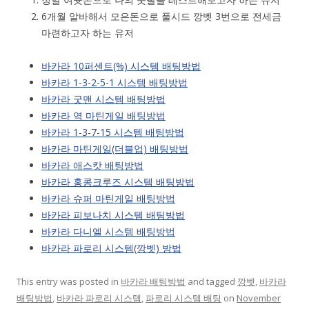
6개월 알바해서 모은돈으로 풀시드 깡벳 3번으로 전세금
마련하고자 하는 유저
바카라 10퍼센트(%) 시스템 배팅방법
바카라 1-3-2-5-1 시스템 배팅방법
바카라 굿맨 시스템 배팅방법
바카라 역 마틴게일 배팅방법
바카라 1-3-7-15 시스템 배팅방법
바카라 마틴게일(더블업) 배팅방법
바카라 애스캇 배팅방법
바카라 홍콩크루즈 시스템 배팅방법
바카라 슈퍼 마틴게일 배팅방법
바카라 피보나치 시스템 배팅방법
바카라 다니엘 시스템 배팅방법
바카라 파로리 시스템(깡벳) 방법
This entry was posted in
바카라 배팅방법
and tagged
깡벳
,
바카라
배팅방법
,
바카라 파로리 시스템
,
파로리 시스템 배팅
on
November