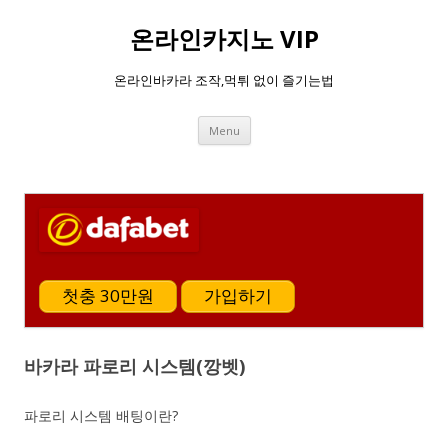
온라인카지노 VIP
온라인바카라 조작,먹튀 없이 즐기는법
Skip
Menu
to
content
첫충 30만원
가입하기
바카라 파로리 시스템(깡벳)
파로리 시스템 배팅이란?