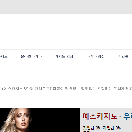
Skip
to
카지노
온라인바카라
카지노 영상
바카라 영상
게임룰
content
 선택법
바카라 조작?
에볼루션게이밍
에볼루션게이밍
바카라
S국내
먹튀없는 바카라
플레이텍
플레이텍
드래곤
in
예스카지노 3만원 가입쿠폰? 검증이 필요없는 먹튀없는 조작없는 우리계열 
벌 관련
영상끊김,버퍼링
마이크로게이밍
마이크로게이밍
블랙잭
지노?
돈따는법
아시아게이밍
아시아게이밍
룰렛
열 카지노
그림보는법
올벳
올벳
다이사
,쿠폰
배팅법
타이산
타이산
슬롯머