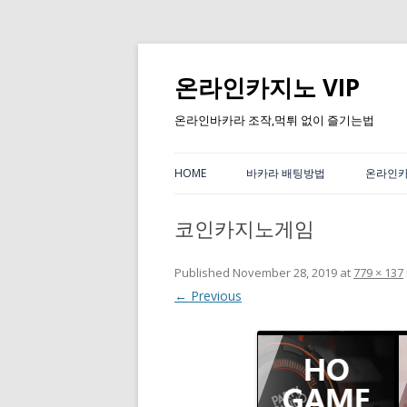
온라인카지노 VIP
온라인바카라 조작,먹튀 없이 즐기는법
HOME
바카라 배팅방법
온라인
KRW 원화 입금
파로리시스템(깡벳)
사이트
코인카지노게임
비트코인 입금
마틴게일(더블업)
해외V
Published
November 28, 2019
at
779 × 137
보너스
역 마틴게일
불법,처
← Previous
슈퍼마틴게일
합법카
1-3-7-15
우리계
1-3-2-5
꽁머니