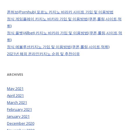
폰허브(Pornhub) 포르노 카지노 바라카 사이트 가입 및 이용방법
정식 게임플레이 카지노 바카라 가입 및 이용방법(쿠폰,롤링,사이트,먹
튀)
정식 올벳(Allbet) 카지노 바카라 가입 및 이용방법(쿠폰,롤링,사이트,먹
튀)
정식 에볼루션카지노 가입 및 이용방법(쿠폰,롤링,사이트,먹튀)
2021년 해외 온라인카지노 순위 및 추천이유
ARCHIVES
May 2021
April 2021
March 2021
February 2021
January 2021
December 2020