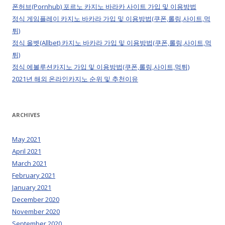
폰허브(Pornhub) 포르노 카지노 바라카 사이트 가입 및 이용방법
정식 게임플레이 카지노 바카라 가입 및 이용방법(쿠폰,롤링,사이트,먹
튀)
정식 올벳(Allbet) 카지노 바카라 가입 및 이용방법(쿠폰,롤링,사이트,먹
튀)
정식 에볼루션카지노 가입 및 이용방법(쿠폰,롤링,사이트,먹튀)
2021년 해외 온라인카지노 순위 및 추천이유
ARCHIVES
May 2021
April 2021
March 2021
February 2021
January 2021
December 2020
November 2020
September 2020