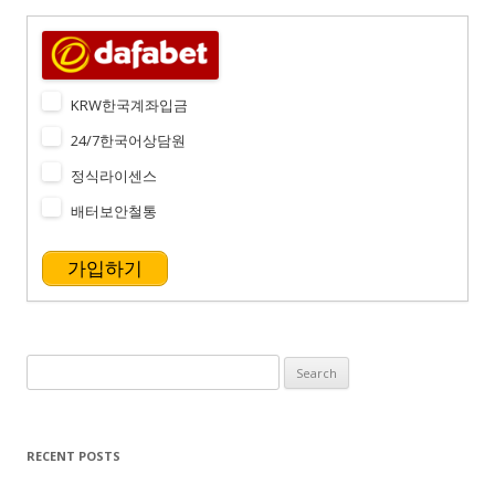
KRW한국계좌입금
24/7한국어상담원
정식라이센스
배터보안철통
가입하기
Search
for:
RECENT POSTS