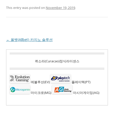
This entry was posted on
November 19, 2019
.
Post
←
올벳(Allbet) 카지노 솔루션
navigation
퀴소라(Curacao)정식라이센스
에볼루션(EV)
플레이텍(PT)
마이크로(MG)
아시아게이밍(AG)