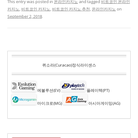
This entry was posted in
온라인카지노
and tagged
비트코인 온라인
카지노
,
비트코인 카지노
,
비트코인 카지노 추천
,
온라인카지노
on
September 2, 2018
.
퀴소라(Curacao)정식라이센스
에볼루션(EV)
플레이텍(PT)
마이크로(MG)
아시아게이밍(AG)