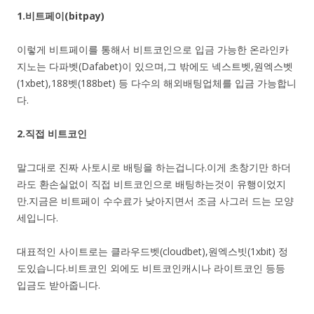
1.비트페이(bitpay)
이렇게 비트페이를 통해서 비트코인으로 입금 가능한 온라인카
지노는 다파벳(Dafabet)이 있으며,그 밖에도 넥스트벳,원엑스벳
(1xbet),188벳(188bet) 등 다수의 해외배팅업체를 입금 가능합니
다.
2.직접 비트코인
말그대로 진짜 사토시로 배팅을 하는겁니다.이게 초창기만 하더
라도 환손실없이 직접 비트코인으로 배팅하는것이 유행이었지
만.지금은 비트페이 수수료가 낮아지면서 조금 사그러 드는 모양
세입니다.
대표적인 사이트로는 클라우드벳(cloudbet),원엑스빗(1xbit) 정
도있습니다.비트코인 외에도 비트코인캐시나 라이트코인 등등
입금도 받아줍니다.