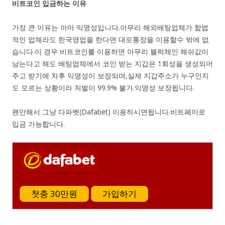
비트코인 입금하는 이유
가장 큰 이유는 아마 익명성입니다.아무리 해외배팅업체가 합법
적인 업체라도 한국영업을 한다면 대포통장을 이용할수 밖에 없
습니다.이 경우 비트코인를 이용하면 아무리 블럭체인 해쉬값이
남는다고 해도 배팅업체에서 코인 받는 지갑은 1회성을 생성되어
주고 받기에 차후 익명성이 보장되며,실제 지갑주소가 누구인지
도 모르는 상황이라 처벌이 99.9% 불가.익명성 보장됩니다.
왠만해서 그냥 다파벳(Dafabet) 이용하시면됩니다.비트페이로
입금 가능합니다.
첫충 30만원
가입하기