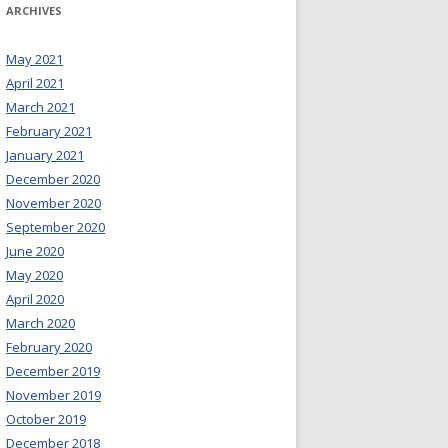
ARCHIVES
May 2021
April 2021
March 2021
February 2021
January 2021
December 2020
November 2020
September 2020
June 2020
May 2020
April 2020
March 2020
February 2020
December 2019
November 2019
October 2019
December 2018