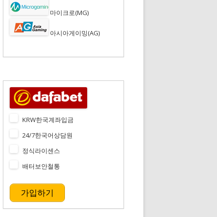
마이크로(MG)
아시아게이밍(AG)
KRW한국계좌입금
24/7한국어상담원
정식라이센스
배터보안철통
가입하기