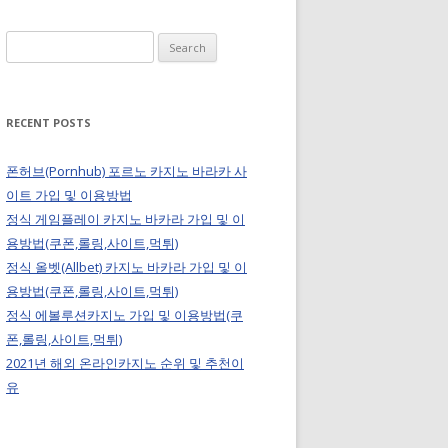
Search
for:
RECENT POSTS
폰허브(Pornhub) 포르노 카지노 바라카 사
이트 가입 및 이용방법
정식 게임플레이 카지노 바카라 가입 및 이
용방법(쿠폰,롤링,사이트,먹튀)
정식 올벳(Allbet) 카지노 바카라 가입 및 이
용방법(쿠폰,롤링,사이트,먹튀)
정식 에볼루션카지노 가입 및 이용방법(쿠
폰,롤링,사이트,먹튀)
2021년 해외 온라인카지노 순위 및 추천이
유