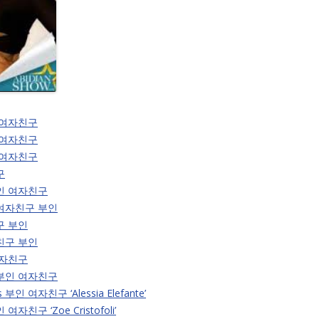
 여자친구
 여자친구
 여자친구
구
부인 여자친구
 여자친구 부인
구 부인
친구 부인
여자친구
 부인 여자친구
여자친구 ‘Alessia Elefante’
친구 ‘Zoe Cristofoli’