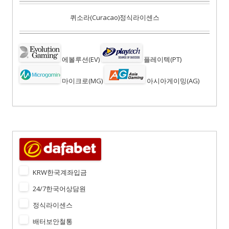
퀴소라(Curacao)정식라이센스
에볼루션(EV)
플레이텍(PT)
마이크로(MG)
아시아게이밍(AG)
KRW한국계좌입금
24/7한국어상담원
정식라이센스
배터보안철통