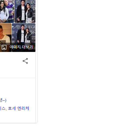
는
호게임
호게임
이센스
게임플레이
게임플레이
상카지노
오푸스게이밍
오푸스게이밍
카지노 순위
로투스
로투스
오리엔탈
오리엔탈
폰허브
폰허브