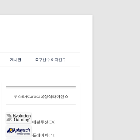
게시판
축구선수 여자친구
해외축구예측
타이거
퀴소라(Curacao)정식라이센스
에볼루션(EV)
이
플레이텍(PT)
신