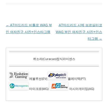
Post
←
AT마드리드 비톨로 WAG 부
AT마드리드 시메 브르살리코
navigation
인 여자친구 사진+인스타그램
WAG 부인 여자친구 사진+인스
타그램
→
퀴소라(Curacao)정식라이센스
에볼루션(EV)
플레이텍(PT)
마이크로(MG)
아시아게이밍(AG)