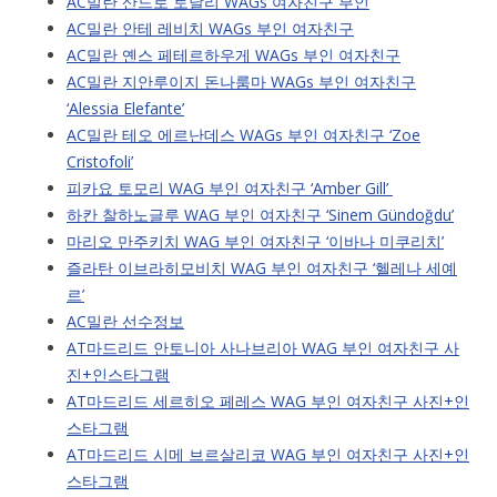
AC밀란 산드로 토날리 WAGs 여자친구 부인
AC밀란 안테 레비치 WAGs 부인 여자친구
AC밀란 옌스 페테르하우게 WAGs 부인 여자친구
AC밀란 지안루이지 돈나룸마 WAGs 부인 여자친구
‘Alessia Elefante’
AC밀란 테오 에르난데스 WAGs 부인 여자친구 ‘Zoe
Cristofoli’
피카요 토모리 WAG 부인 여자친구 ‘Amber Gill’
하칸 찰하노글루 WAG 부인 여자친구 ‘Sinem Gündoğdu’
마리오 만주키치 WAG 부인 여자친구 ‘이바나 미쿠리치’
즐라탄 이브라히모비치 WAG 부인 여자친구 ‘헬레나 세예
르’
AC밀란 선수정보
AT마드리드 안토니아 사나브리아 WAG 부인 여자친구 사
진+인스타그램
AT마드리드 세르히오 페레스 WAG 부인 여자친구 사진+인
스타그램
AT마드리드 시메 브르살리코 WAG 부인 여자친구 사진+인
스타그램