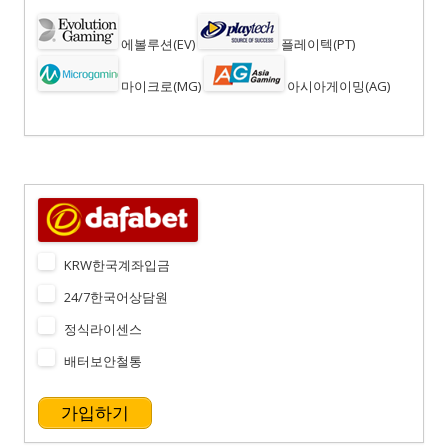
에볼루션(EV)
플레이텍(PT)
마이크로(MG)
아시아게이밍(AG)
KRW한국계좌입금
24/7한국어상담원
정식라이센스
배터보안철통
가입하기