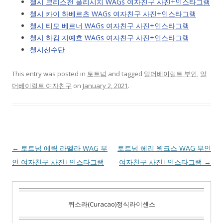
첼시 크리스천 풀리시치 WAGs 여자친구 사진+인스타그램
첼시 카이 하베르츠 WAGs 여자친구 사진+인스타그램
첼시 티모 베르너 WAGs 여자친구 사진+인스타그램
첼시 하킴 지예흐 WAGs 여자친구 사진+인스타그램
첼시선수단
This entry was posted in
토트넘
and tagged
알더베이럴트 부인
,
알
더베이럴트 여자친구
on
January 2, 2021
.
Post
←
토트넘 에릭 라멜라 WAG 부
토트넘 헤리 윙크스 WAG 부인
navigation
인 여자친구 사진+인스타그램
여자친구 사진+인스타그램
→
퀴소라(Curacao)정식라이센스