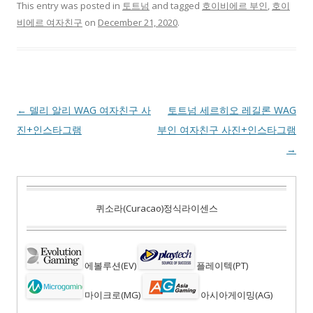
This entry was posted in
토트넘
and tagged
호이비에르 부인
,
호이
비에르 여자친구
on
December 21, 2020
.
Post
←
델리 알리 WAG 여자친구 사
토트넘 세르히오 레길론 WAG
navigation
진+인스타그램
부인 여자친구 사진+인스타그램
→
퀴소라(Curacao)정식라이센스
에볼루션(EV)
플레이텍(PT)
마이크로(MG)
아시아게이밍(AG)