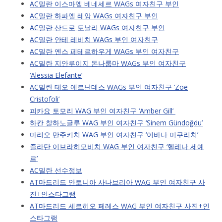
AC밀란 이스마엘 베네세르 WAGs 여자친구 부인
AC밀란 하파엘 레앙 WAGs 여자친구 부인
AC밀란 산드로 토날리 WAGs 여자친구 부인
AC밀란 안테 레비치 WAGs 부인 여자친구
AC밀란 옌스 페테르하우게 WAGs 부인 여자친구
AC밀란 지안루이지 돈나룸마 WAGs 부인 여자친구
‘Alessia Elefante’
AC밀란 테오 에르난데스 WAGs 부인 여자친구 ‘Zoe
Cristofoli’
피카요 토모리 WAG 부인 여자친구 ‘Amber Gill’
하칸 찰하노글루 WAG 부인 여자친구 ‘Sinem Gündoğdu’
마리오 만주키치 WAG 부인 여자친구 ‘이바나 미쿠리치’
즐라탄 이브라히모비치 WAG 부인 여자친구 ‘헬레나 세예
르’
AC밀란 선수정보
AT마드리드 안토니아 사나브리아 WAG 부인 여자친구 사
진+인스타그램
AT마드리드 세르히오 페레스 WAG 부인 여자친구 사진+인
스타그램