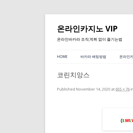
온라인카지노 VIP
온라인바카라 조작,먹튀 없이 즐기는법
HOME
바카라 배팅방법
온라인
KRW 원화 입금
파로리시스템(깡벳)
사이트
코린치앙스
비트코인 입금
마틴게일(더블업)
해외V
Published
November 14, 2020
at
655 × 76
i
보너스
역 마틴게일
불법,처
슈퍼마틴게일
합법카
1-3-7-15
우리계
1-3-2-5
꽁머니