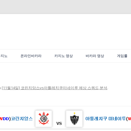
Skip
to
카지노
온라인바카라
카지노 영상
바카라 영상
게임룰
content
 선택법
바카라 조작?
에볼루션게이밍
에볼루션게이밍
바카라
S국내
먹튀없는 바카라
플레이텍
플레이텍
드래곤
n
[11월14일] 코린치앙스vs아틀레치쿠미네이루 예상 스쿼드,분석
.
벌 관련
영상끊김,버퍼링
마이크로게이밍
마이크로게이밍
블랙잭
지노?
돈따는법
아시아게이밍
아시아게이밍
룰렛
열 카지노
그림보는법
올벳
올벳
다이사
,쿠폰
배팅법
타이산
타이산
슬롯머