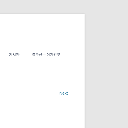
게시판
축구선수 여자친구
해외축구예측
타이거
Next →
이
신