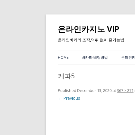
온라인카지노 VIP
온라인바카라 조작,먹튀 없이 즐기는법
HOME
바카라 배팅방법
온라인
KRW 원화 입금
파로리시스템(깡벳)
사이트
케파5
비트코인 입금
마틴게일(더블업)
해외V
Published
December 13, 2020
at
367 × 271
보너스
역 마틴게일
불법,처
← Previous
슈퍼마틴게일
합법카
1-3-7-15
우리계
1-3-2-5
꽁머니