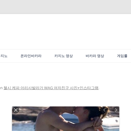
Skip
to
카지노
온라인바카라
카지노 영상
바카라 영상
게임룰
content
 선택법
바카라 조작?
에볼루션게이밍
에볼루션게이밍
바카라
S국내
먹튀없는 바카라
플레이텍
플레이텍
드래곤
in
첼시 케파 아리사발라가 WAG 여자친구 사진+인스타그램
.
벌 관련
영상끊김,버퍼링
마이크로게이밍
마이크로게이밍
블랙잭
지노?
돈따는법
아시아게이밍
아시아게이밍
룰렛
열 카지노
그림보는법
올벳
올벳
다이사
,쿠폰
배팅법
타이산
타이산
슬롯머