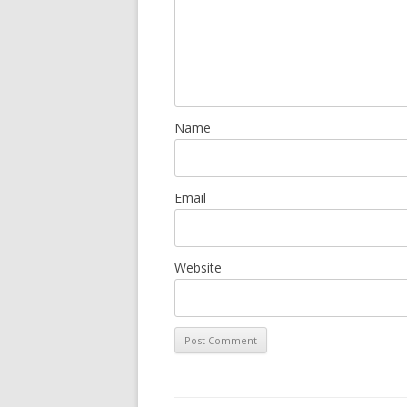
Name
Email
Website