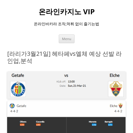
온라인카지노 VIP
온라인바카라 조작,먹튀 없이 즐기는법
Skip
Menu
to
content
[라리가3월21일] 헤타페vs엘체 예상 선발 라
인업,분석