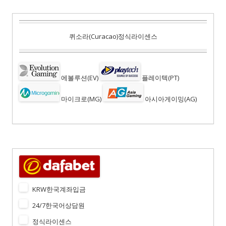
퀴소라(Curacao)정식라이센스
에볼루션(EV)
플레이텍(PT)
마이크로(MG)
아시아게이밍(AG)
KRW한국계좌입금
24/7한국어상담원
정식라이센스