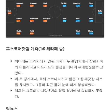
후스코어닷컴 예측(1:0 헤타페 승)
헤타페는 라리가에서 열린 마지막 두 홈경기에서 발렌시아
와 아틀레티코 마드리드의 승점을 따내며 무패행진을 하고
있다.
이 두 경기에서, 호세 보르다라스의 팀은 또한 깨끗한 시트
를 유지했고, 그들의 최근 폼이 눈에 띄게 향상되었다.
엘체는 그들의 마지막 8번의 경쟁 경기에서 승리하지 못했
다.
팀뉴스