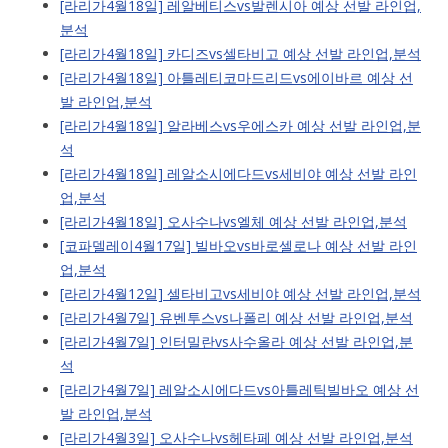
[라리가4월18일] 레알베티스vs발렌시아 예상 선발 라인업,
분석
[라리가4월18일] 카디즈vs셀타비고 예상 선발 라인업,분석
[라리가4월18일] 아틀레티코마드리드vs에이바르 예상 선
발 라인업,분석
[라리가4월18일] 알라베스vs우에스카 예상 선발 라인업,분
석
[라리가4월18일] 레알소시에다드vs세비야 예상 선발 라인
업,분석
[라리가4월18일] 오사수나vs엘체 예상 선발 라인업,분석
[코파델레이4월17일] 빌바오vs바로셀로나 예상 선발 라인
업,분석
[라리가4월12일] 셀타비고vs세비야 예상 선발 라인업,분석
[라리가4월7일] 유벤투스vs나폴리 예상 선발 라인업,분석
[라리가4월7일] 인터밀란vs사수올라 예상 선발 라인업,분
석
[라리가4월7일] 레알소시에다드vs아틀레틱빌바오 예상 선
발 라인업,분석
[라리가4월3일] 오사수나vs헤타페 예상 선발 라인업,분석