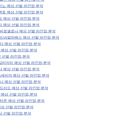
리노 예상 선발 라인업,분석
벤토 예상 선발 라인업,분석
오 예상 선발 라인업,분석
타 예상 선발 라인업,분석
s바로셀로나 예상 선발 라인업,분석
드vs알라베스 예상 선발 라인업,분석
나다 예상 선발 라인업,분석
 예상 선발 라인업,분석
상 선발 라인업,분석
s칼리아리 예상 선발 라인업,분석
냐 예상 선발 라인업,분석
s세비야 예상 선발 라인업,분석
수나 예상 선발 라인업,분석
마드리드 예상 선발 라인업,분석
 예상 선발 라인업,분석
턴타운 예상 선발 라인업,분석
 예상 선발 라인업,분석
예상 선발 라인업,분석