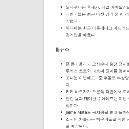
오사수나는 후세카, 레알 바야돌리드
개최국들은 최근 다섯 경기 중 한 경
리했다.
헤타페는 최근 아틀레티코 마드리드와
경기만을 패했다.
팀뉴스
존 몬카욜라가 오사수나 출전 정지
루카스 토로와 파트너 관계를 맺어야
조니는 이번에도 4중 추돌로 부상
다
키케 바르자가 오른쪽 측면에서 로
앨런 욤과 데미안 수아레즈는 이번
정이다.
Jaime Mata도 금지령을 받고 돌아
소피안 차클라는 방문객들을 위한 
로 예상된다.