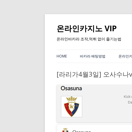
온라인카지노 VIP
온라인바카라 조작,먹튀 없이 즐기는법
HOME
바카라 배팅방법
온라인
KRW 원화 입금
파로리시스템(깡벳)
사이트
[라리가4월3일] 오사수나
비트코인 입금
마틴게일(더블업)
해외V
보너스
역 마틴게일
불법,처
슈퍼마틴게일
합법카
1-3-7-15
우리계
1-3-2-5
꽁머니