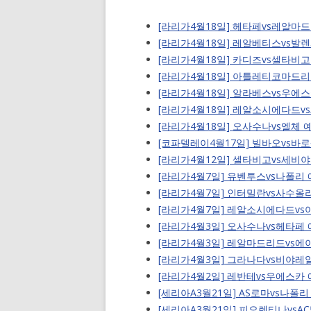
[라리가4월18일] 헤타페vs레알마
[라리가4월18일] 레알베티스vs발
[라리가4월18일] 카디즈vs셀타비고
[라리가4월18일] 아틀레티코마드리
[라리가4월18일] 알라베스vs우에
[라리가4월18일] 레알소시에다드v
[라리가4월18일] 오사수나vs엘체 
[코파델레이4월17일] 빌바오vs바
[라리가4월12일] 셀타비고vs세비야
[라리가4월7일] 유벤투스vs나폴리
[라리가4월7일] 인터밀란vs사수올
[라리가4월7일] 레알소시에다드vs
[라리가4월3일] 오사수나vs헤타페
[라리가4월3일] 레알마드리드vs에
[라리가4월3일] 그라나다vs비야레
[라리가4월2일] 레반테vs우에스카
[세리아A3월21일] AS로마vs나폴
[세리아A3월21일] 피오렌티나vsA