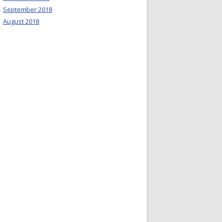
September 2018
August 2018