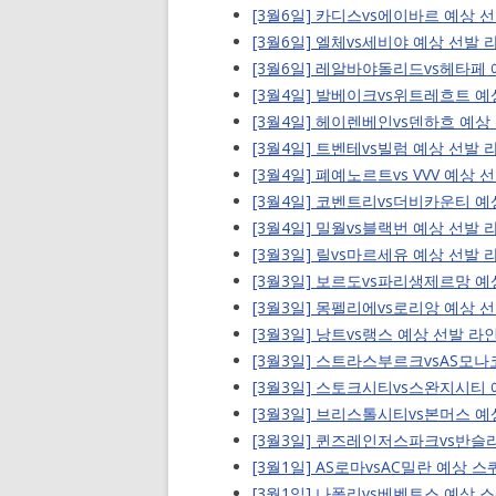
[3월6일] 카디스vs에이바르 예상 
[3월6일] 엘체vs세비야 예상 선발
[3월6일] 레알바야돌리드vs헤타페
[3월4일] 발베이크vs위트레흐트 예
[3월4일] 헤이렌베인vs덴하흐 예상
[3월4일] 트벤테vs빌럼 예상 선발
[3월4일] 폐예노르트vs VVV 예상
[3월4일] 코벤트리vs더비카운티 예
[3월4일] 밀월vs블랙번 예상 선발
[3월3일] 릴vs마르세유 예상 선발
[3월3일] 보르도vs파리생제르망 예
[3월3일] 몽펠리에vs로리앙 예상 
[3월3일] 낭트vs랭스 예상 선발 라
[3월3일] 스트라스부르크vsAS모나
[3월3일] 스토크시티vs스완지시티
[3월3일] 브리스톨시티vs본머스 예
[3월3일] 퀸즈레인저스파크vs반슬
[3월1일] AS로마vsAC밀란 예상 
[3월1일] 나폴리vs베벤토스 예상 