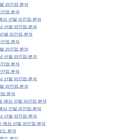
선발 라인업,분석
 라인업,분석
 예상 선발 라인업,분석
상 선발 라인업,분석
 선발 라인업,분석
 라인업,분석
 선발 라인업,분석
상 선발 라인업,분석
 라인업,분석
 라인업,분석
상 선발 라인업,분석
선발 라인업,분석
인업,분석
코 예상 선발 라인업,분석
 예상 선발 라인업,분석
상 선발 라인업,분석
리 예상 선발 라인업,분석
스쿼드,분석
스쿼드,분석