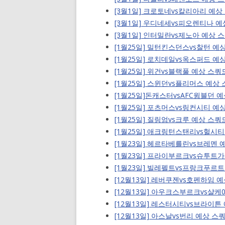
[3월1일] 크로토네vs칼리아리 예상
[3월1일] 우디네세vs피오렌티나 예
[3월1일] 인터밀란vs제노아 예상 
[1월25일] 밀턴킨스던스vs찰턴 예
[1월25일] 로치데일vs옥스퍼드 예
[1월25일] 위건vs블랙풀 예상 스쿼
[1월25일] 스윈던vs플리머스 예상
[1월25일]돈캐스터vsAFC윔블던 
[1월25일] 포츠머스vs링컨시티 예
[1월25일] 질링엄vs크루 예상 스쿼
[1월25일] 애크링턴스탠리vs헐시티
[1월23일] 헤르타베를린vs브레멘 
[1월23일] 프라이부르크vs슈투트
[1월23일] 빌레펠트vs프랑크푸르트
[12월13일] 레버쿠젠vs호펜하임 
[12월13일] 아우크스부르크vs샬케
[12월13일] 레스터시티vs브라이튼
[12월13일] 아스날vs번리 예상 스