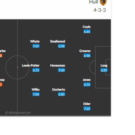
는
호게임
호게임
이센스
게임플레이
게임플레이
상카지노
오푸스게이밍
오푸스게이밍
카지노 순위
로투스
로투스
오리엔탈
오리엔탈
폰허브
폰허브