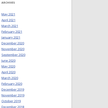
ARCHIVES
May 2021
April 2021
March 2021
February 2021
January 2021
December 2020
November 2020
September 2020
June 2020
May 2020
April 2020
March 2020
February 2020
December 2019
November 2019
October 2019
December 2018