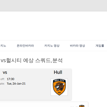
Skip
to
카지노
온라인바카라
카지노 영상
바카라 영상
게임룰
content
 선택법
바카라 조작?
에볼루션게이밍
에볼루션게이밍
바카라
리vs헐시티 예상 스쿼드,분석
S국내
먹튀없는 바카라
플레이텍
플레이텍
드래곤
벌 관련
영상끊김,버퍼링
마이크로게이밍
마이크로게이밍
블랙잭
지노?
돈따는법
아시아게이밍
아시아게이밍
룰렛
열 카지노
그림보는법
올벳
올벳
다이사
,쿠폰
배팅법
타이산
타이산
슬롯머