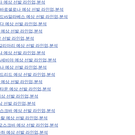
타 예상 선발 라인업,분석
s바로셀로나 예상 선발 라인업,분석
드vs알라베스 예상 선발 라인업,분석
나다 예상 선발 라인업,분석
 예상 선발 라인업,분석
상 선발 라인업,분석
s칼리아리 예상 선발 라인업,분석
냐 예상 선발 라인업,분석
s세비야 예상 선발 라인업,분석
수나 예상 선발 라인업,분석
마드리드 예상 선발 라인업,분석
 예상 선발 라인업,분석
턴타운 예상 선발 라인업,분석
 예상 선발 라인업,분석
예상 선발 라인업,분석
모스크바 예상 선발 라인업,분석
우랄 예상 선발 라인업,분석
프 모스크바 예상 선발 라인업,분석
라하 예상 선발 라인업,분석