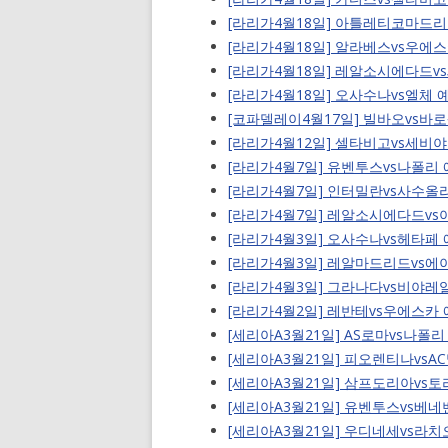
[라리가4월18일] 아틀레티코마드리
[라리가4월18일] 알라베스vs우에
[라리가4월18일] 레알소시에다드v
[라리가4월18일] 오사수나vs엘체 
[코파델레이4월17일] 빌바오vs바
[라리가4월12일] 셀타비고vs세비야
[라리가4월7일] 유벤투스vs나폴리
[라리가4월7일] 인터밀란vs사수올
[라리가4월7일] 레알소시에다드vs
[라리가4월3일] 오사수나vs헤타페
[라리가4월3일] 레알마드리드vs에
[라리가4월3일] 그라나다vs비야레
[라리가4월2일] 레반테vs우에스카
[세리아A3월21일] AS로마vs나폴
[세리아A3월21일] 피오렌티나vsA
[세리아A3월21일] 삼프도리아vs토
[세리아A3월21일] 유벤투스vs베네
[세리아A3월21일] 우디네세vs라치