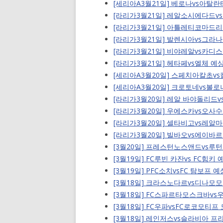
[세리아A3월21일] 베로나vs아탈란
[라리가3월21일] 레알소시에다드v
[라리가3월21일] 아틀레티코마드리
[라리가3월21일] 발렌시아vs그라
[라리가3월21일] 비야레알vs카디스
[라리가3월21일] 헤타페vs엘체 예
[세리아A3월20일] 스페치아칼초v
[세리아A3월20일] 크로토네vs볼로
[라리가3월20일] 레알 바야돌리드v
[라리가3월20일] 우에스카vs오사
[라리가3월20일] 셀타비고vs레알
[라리가3월20일] 빌바오vs에이바르
[3월20일] 프레스턴노스앤드vs루
[3월19일] FC루빈 카잔vs FC힘키
[3월19일] PFC소치vsFC 탐보프 
[3월18일] 크라스노다르vs디나모
[3월18일] FC스파르타모스크바vs
[3월18일] FC우파vsFC로코모티
[3월18일] 레인저스vs슬라비아 프