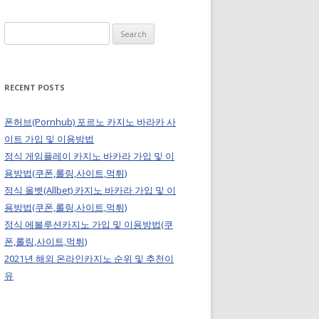
Search
for:
RECENT POSTS
폰허브(Pornhub) 포르노 카지노 바라카 사
이트 가입 및 이용방법
정식 게임플레이 카지노 바카라 가입 및 이
용방법(쿠폰,롤링,사이트,먹튀)
정식 올벳(Allbet) 카지노 바카라 가입 및 이
용방법(쿠폰,롤링,사이트,먹튀)
정식 에볼루션카지노 가입 및 이용방법(쿠
폰,롤링,사이트,먹튀)
2021년 해외 온라인카지노 순위 및 추천이
유