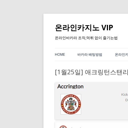
온라인카지노 VIP
온라인바카라 조작,먹튀 없이 즐기는법
HOME
바카라 배팅방법
온라인
KRW 원화 입금
파로리시스템(깡벳)
사이트
[1월25일] 애크링턴스탠
비트코인 입금
마틴게일(더블업)
해외V
보너스
역 마틴게일
불법,처
슈퍼마틴게일
합법카
1-3-7-15
우리계
1-3-2-5
꽁머니