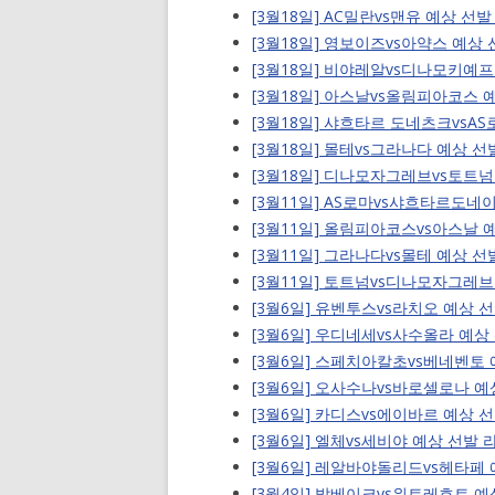
[3월18일] AC밀란vs맨유 예상 선
[3월18일] 영보이즈vs아약스 예상
[3월18일] 비야레알vs디나모키예프
[3월18일] 아스날vs올림피아코스 
[3월18일] 샤흐타르 도네츠크vsA
[3월18일] 몰테vs그라나다 예상 
[3월18일] 디나모자그레브vs토트넘
[3월11일] AS로마vs샤흐타르도네
[3월11일] 올림피아코스vs아스날 
[3월11일] 그라나다vs몰테 예상 
[3월11일] 토트넘vs디나모자그레브
[3월6일] 유벤투스vs라치오 예상 
[3월6일] 우디네세vs사수올라 예상
[3월6일] 스페치아칼초vs베네벤토
[3월6일] 오사수나vs바로셀로나 예
[3월6일] 카디스vs에이바르 예상 
[3월6일] 엘체vs세비야 예상 선발
[3월6일] 레알바야돌리드vs헤타페
[3월4일] 발베이크vs위트레흐트 예