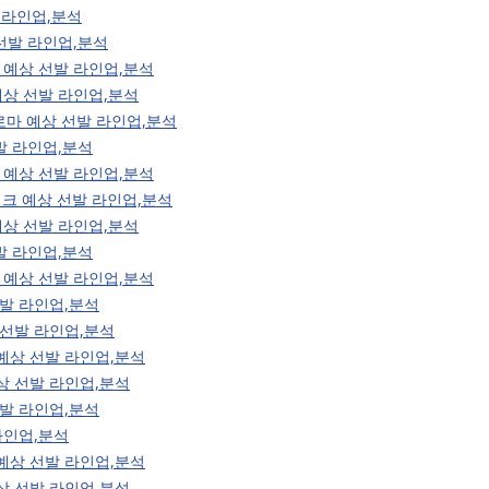
발 라인업,분석
 선발 라인업,분석
 예상 선발 라인업,분석
예상 선발 라인업,분석
S로마 예상 선발 라인업,분석
선발 라인업,분석
 예상 선발 라인업,분석
이크 예상 선발 라인업,분석
예상 선발 라인업,분석
선발 라인업,분석
 예상 선발 라인업,분석
선발 라인업,분석
 선발 라인업,분석
 예상 선발 라인업,분석
상 선발 라인업,분석
선발 라인업,분석
 라인업,분석
 예상 선발 라인업,분석
상 선발 라인업,분석