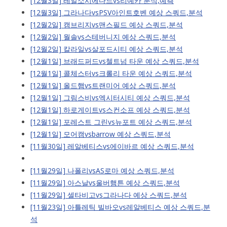
[12월3일] 레알소시에다드vs리예카 분석,예측
[12월3일] 그라나다vsPSV아인트호벤 예상 스쿼드,분석
[12월2일] 캠브리지vs맨스필드 예상 스쿼드,분석
[12월2일] 월솔vs스테버니지 예상 스쿼드,분석
[12월2일] 칼라일vs살포드시티 예상 스쿼드,분석
[12월1일] 브래드퍼드vs첼트넘 타운 예상 스쿼드,분석
[12월1일] 콜체스터vs크롤리 타운 예상 스쿼드,분석
[12월1일] 올드햄vs트랜미어 예상 스쿼드,분석
[12월1일] 그림스비vs엑시터시티 예상 스쿼드,분석
[12월1일] 하로게이트vs스컨소프 예상 스쿼드,분석
[12월1일] 포레스트 그린vs뉴포트 예상 스쿼드,분석
[12월1일] 모어캠vsbarrow 예상 스쿼드,분석
[11월30일] 레알베티스vs에이바르 예상 스쿼드,분석
[11월29일] 나폴리vsAS로마 예상 스쿼드,분석
[11월29일] 아스날vs울버햄튼 예상 스쿼드,분석
[11월29일] 셀타비고vs그라나다 예상 스쿼드,분석
[11월23일] 아틀레틱 빌바오vs레알베티스 예상 스쿼드,분
석