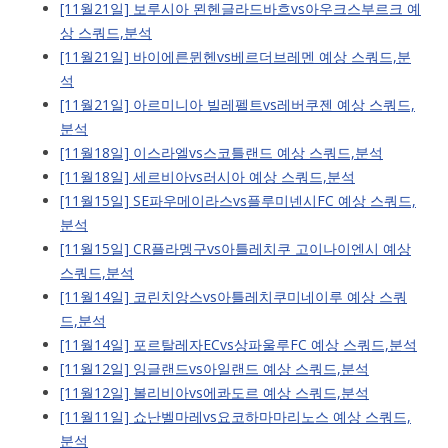
[11월21일] 보루시아 묀헨글라드바흐vs아우크스부르크 예
상 스쿼드,분석
[11월21일] 바이에른뮌헨vs베르더브레멘 예상 스쿼드,분
석
[11월21일] 아르미니아 빌레펠트vs레버쿠젠 예상 스쿼드,
분석
[11월18일] 이스라엘vs스코틀랜드 예상 스쿼드,분석
[11월18일] 세르비아vs러시아 예상 스쿼드,분석
[11월15일] SE파우메이라스vs플루미넨시FC 예상 스쿼드,
분석
[11월15일] CR플라멩구vs아틀레치쿠 고이나이엔시 예상
스쿼드,분석
[11월14일] 코린치앙스vs아틀레치쿠미네이루 예상 스쿼
드,분석
[11월14일] 포르탈레자ECvs상파울루FC 예상 스쿼드,분석
[11월12일] 잉글랜드vs아일랜드 예상 스쿼드,분석
[11월12일] 볼리비아vs에콰도르 예상 스쿼드,분석
[11월11일] 쇼난벨마레vs요코하마마리노스 예상 스쿼드,
분석