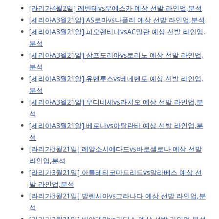
[라리가4월2일] 레반테vs우에스카 예상 선발 라인업,분석
[세리아A3월21일] AS로마vs나폴리 예상 선발 라인업,분석
[세리아A3월21일] 피오렌티나vsAC밀란 예상 선발 라인업,
분석
[세리아A3월21일] 삼프도리아vs토리노 예상 선발 라인업,
분석
[세리아A3월21일] 유벤투스vs베네벤토 예상 선발 라인업,
분석
[세리아A3월21일] 우디네세vs라치오 예상 선발 라인업,분
석
[세리아A3월21일] 베로나vs아탈란타 예상 선발 라인업,분
석
[라리가3월21일] 레알소시에다드vs바로셀로나 예상 선발
라인업,분석
[라리가3월21일] 아틀레티코마드리드vs알라베스 예상 선
발 라인업,분석
[라리가3월21일] 발렌시아vs그라나다 예상 선발 라인업,분
석