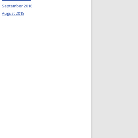
September 2018
August 2018