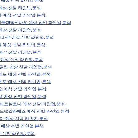
 예상 선발 라인업,분석
 예상 선발 라인업,분석
라 예상 선발 라인업,분석
아틀레틱빌바오 예상 선발 라인업,분석
 예상 선발 라인업,분석
이바르 예상 선발 라인업,분석
알 예상 선발 라인업,분석
 예상 선발 라인업,분석
리 예상 선발 라인업,분석
C밀란 예상 선발 라인업,분석
리노 예상 선발 라인업,분석
벤토 예상 선발 라인업,분석
오 예상 선발 라인업,분석
타 예상 선발 라인업,분석
s바로셀로나 예상 선발 라인업,분석
드vs알라베스 예상 선발 라인업,분석
나다 예상 선발 라인업,분석
 예상 선발 라인업,분석
상 선발 라인업,분석