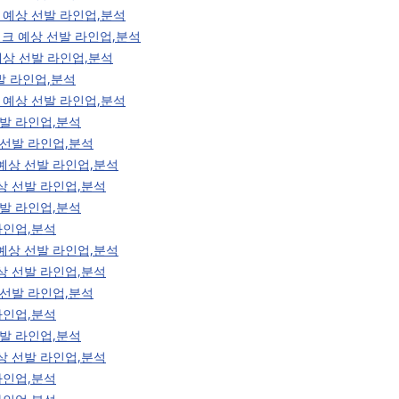
 예상 선발 라인업,분석
이크 예상 선발 라인업,분석
예상 선발 라인업,분석
선발 라인업,분석
 예상 선발 라인업,분석
선발 라인업,분석
 선발 라인업,분석
 예상 선발 라인업,분석
상 선발 라인업,분석
선발 라인업,분석
 라인업,분석
 예상 선발 라인업,분석
상 선발 라인업,분석
 선발 라인업,분석
 라인업,분석
 선발 라인업,분석
상 선발 라인업,분석
 라인업,분석