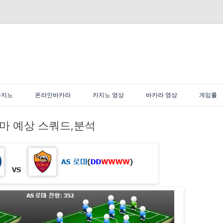
Skip
to
카지노
온라인바카라
카지노 영상
바카라 영상
게임룰
content
 선택법
바카라 조작?
에볼루션게이밍
에볼루션게이밍
바카라
로마 예상 스쿼드,분석
S국내
먹튀없는 바카라
플레이텍
플레이텍
드래곤
벌 관련
영상끊김,버퍼링
마이크로게이밍
마이크로게이밍
블랙잭
지노?
돈따는법
아시아게이밍
아시아게이밍
룰렛
열 카지노
그림보는법
올벳
올벳
다이사
,쿠폰
배팅법
타이산
타이산
슬롯머