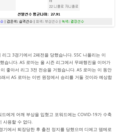
 리그 3경기에서 2패전을 당했습니다. SSC 나폴리는 이
했습니다. AS 로마는 올 시즌 리그에서 무패행진을 이어가
션이 좋아서 리그 3전 전승을 거뒀습니다. AS 로마는 이 동안
그래서 AS 로마는 이번 원정에서 승리를 거둘 것이라 예상합
드에게 어깨 부상을 입혔고 포워드에는 COVID-19가 수축
 사용할 수 없다.
 경기에서 퇴장당한 후 출전 정지를 당했으며 디에고 뎀메로