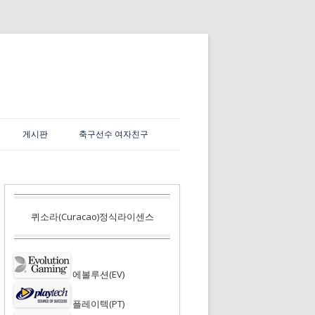
게시판
축구선수 여자친구
해외축구예측
타이거
퀴소라(Curacao)정식라이센스
에볼루션(EV)
이
플레이텍(PT)
신