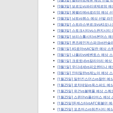
[3월3일] 릴vs마르세유 예상 선발
[3월3일] 보르도vs파리생제르망 예
[3월3일] 몽펠리에vs로리앙 예상 
[3월3일] 낭트vs랭스 예상 선발 라
[3월3일] 스트라스부르크vsAS모나
[3월3일] 스토크시티vs스완지시티
[3월3일] 브리스톨시티vs본머스 예
[3월3일] 퀸즈레인저스파크vs반슬
[3월1일] AS로마vsAC밀란 예상 
[3월1일] 나폴리vs베벤토스 예상 
[3월1일] 크로토네vs칼리아리 예상
[3월1일] 우디네세vs피오렌티나 예
[3월1일] 인터밀란vs제노아 예상 
[1월25일] 밀턴킨스던스vs찰턴 예
[1월25일] 로치데일vs옥스퍼드 예
[1월25일] 위건vs블랙풀 예상 스쿼
[1월25일] 스윈던vs플리머스 예상
[1월25일]돈캐스터vsAFC윔블던 
[1월25일] 포츠머스vs링컨시티 예