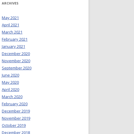
ARCHIVES
May 2021
April 2021
March 2021
February 2021
January 2021
December 2020
November 2020
September 2020
June 2020
May 2020
April 2020
March 2020
February 2020
December 2019
November 2019
October 2019
December 2018