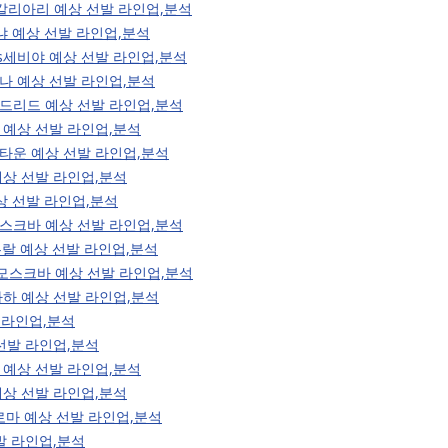
s칼리아리 예상 선발 라인업,분석
냐 예상 선발 라인업,분석
s세비야 예상 선발 라인업,분석
수나 예상 선발 라인업,분석
마드리드 예상 선발 라인업,분석
 예상 선발 라인업,분석
턴타운 예상 선발 라인업,분석
 예상 선발 라인업,분석
예상 선발 라인업,분석
모스크바 예상 선발 라인업,분석
우랄 예상 선발 라인업,분석
프 모스크바 예상 선발 라인업,분석
라하 예상 선발 라인업,분석
발 라인업,분석
 선발 라인업,분석
 예상 선발 라인업,분석
예상 선발 라인업,분석
S로마 예상 선발 라인업,분석
선발 라인업,분석