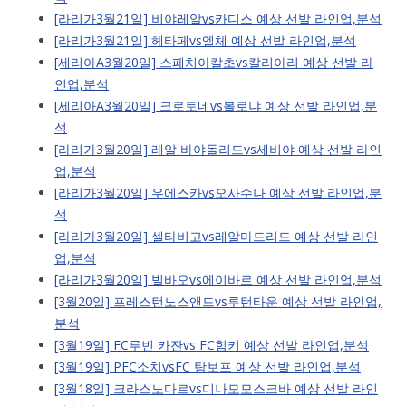
[라리가3월21일] 비야레알vs카디스 예상 선발 라인업,분석
[라리가3월21일] 헤타페vs엘체 예상 선발 라인업,분석
[세리아A3월20일] 스페치아칼초vs칼리아리 예상 선발 라
인업,분석
[세리아A3월20일] 크로토네vs볼로냐 예상 선발 라인업,분
석
[라리가3월20일] 레알 바야돌리드vs세비야 예상 선발 라인
업,분석
[라리가3월20일] 우에스카vs오사수나 예상 선발 라인업,분
석
[라리가3월20일] 셀타비고vs레알마드리드 예상 선발 라인
업,분석
[라리가3월20일] 빌바오vs에이바르 예상 선발 라인업,분석
[3월20일] 프레스턴노스앤드vs루턴타운 예상 선발 라인업,
분석
[3월19일] FC루빈 카잔vs FC힘키 예상 선발 라인업,분석
[3월19일] PFC소치vsFC 탐보프 예상 선발 라인업,분석
[3월18일] 크라스노다르vs디나모모스크바 예상 선발 라인