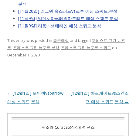
분석
[11월20일] 리그원 옥스퍼드vs크루 예상 스쿼드,분석
[11월9일] 발렌시아vs레알마드리드 예상 스쿼드,분석
[11월9일] 리옹vs생테티엔 예상 스쿼드,분석
This entry was posted in
축구예상
and tagged
포레스트 그린 뉴포
트
,
포레스트 그린 뉴포트 분석
,
포레스트 그린 뉴포트 스쿼드
on
December 1, 2020
.
Post
←
[12월1일] 모어캠vsbarrow
[12월1일] 하로게이트vs스컨소
navigation
예상 스쿼드,분석
프 예상 스쿼드,분석
→
퀴소라(Curacao)정식라이센스