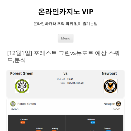
온라인카지노 VIP
온라인바카라 조작,먹튀 없이 즐기는법
Skip
Menu
to
content
[12월1일] 포레스트 그린vs뉴포트 예상 스쿼
드,분석