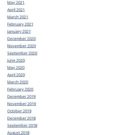
May 2021
April 2021
March 2021
February 2021
January 2021
December 2020
November 2020
September 2020
June 2020
May 2020
April 2020
March 2020
February 2020
December 2019
November 2019
October 2019
December 2018
September 2018
August 2018