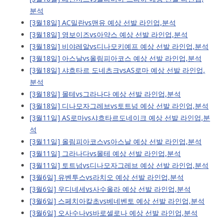
분석
[3월18일] AC밀란vs맨유 예상 선발 라인업,분석
[3월18일] 영보이즈vs아약스 예상 선발 라인업,분석
[3월18일] 비야레알vs디나모키예프 예상 선발 라인업,분석
[3월18일] 아스날vs올림피아코스 예상 선발 라인업,분석
[3월18일] 샤흐타르 도네츠크vsAS로마 예상 선발 라인업,
분석
[3월18일] 몰테vs그라나다 예상 선발 라인업,분석
[3월18일] 디나모자그레브vs토트넘 예상 선발 라인업,분석
[3월11일] AS로마vs샤흐타르도네이크 예상 선발 라인업,분
석
[3월11일] 올림피아코스vs아스날 예상 선발 라인업,분석
[3월11일] 그라나다vs몰테 예상 선발 라인업,분석
[3월11일] 토트넘vs디나모자그레브 예상 선발 라인업,분석
[3월6일] 유벤투스vs라치오 예상 선발 라인업,분석
[3월6일] 우디네세vs사수올라 예상 선발 라인업,분석
[3월6일] 스페치아칼초vs베네벤토 예상 선발 라인업,분석
[3월6일] 오사수나vs바로셀로나 예상 선발 라인업,분석