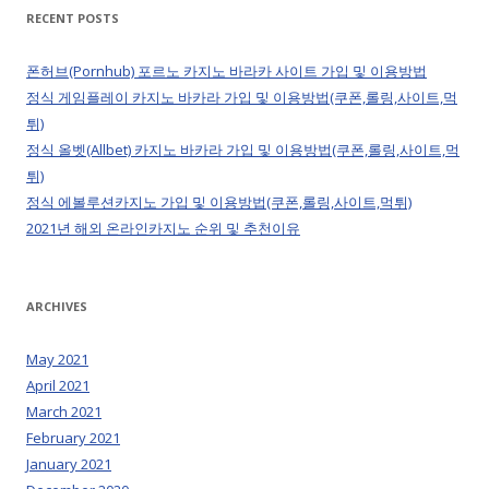
RECENT POSTS
폰허브(Pornhub) 포르노 카지노 바라카 사이트 가입 및 이용방법
정식 게임플레이 카지노 바카라 가입 및 이용방법(쿠폰,롤링,사이트,먹
튀)
정식 올벳(Allbet) 카지노 바카라 가입 및 이용방법(쿠폰,롤링,사이트,먹
튀)
정식 에볼루션카지노 가입 및 이용방법(쿠폰,롤링,사이트,먹튀)
2021년 해외 온라인카지노 순위 및 추천이유
ARCHIVES
May 2021
April 2021
March 2021
February 2021
January 2021