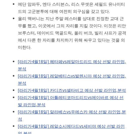
에단 암파두, 엔다 스티븐스, 리스 무셋은 셰필드 유나이티
드의 고군분투에 대해 여전히 의구심을 갖고 있다.
올리 맥버니는 지난 주말 레스터를 상대로 진정한 교대 근
무를 했고, 이곳에서 그의 자리를 지킬 것이다. 이것은 리안
브루스터, 데이비드 맥골드릭, 올리 버크, 빌리 샤프가 공격
에서 다른 한 자리를 차지하기 위해 싸우고 있다는 것을 의
미한다.
[라리가4월18일] 헤타페vs레알마드리드 예상 선발 라인업,
분석
[라리가4월18일] 레알베티스vs발렌시아 예상 선발 라인업,
분석
[라리가4월18일] 카디즈vs셀타비고 예상 선발 라인업,분석
[라리가4월18일] 아틀레티코마드리드vs에이바르 예상 선
발 라인업,분석
[라리가4월18일] 알라베스vs우에스카 예상 선발 라인업,분
석
[라리가4월18일] 레알소시에다드vs세비야 예상 선발 라인
업,분석