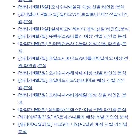
[라리가4월18일] 오사수나vs엘체 예상 선발 라인업,분석
[코파델레이4월17일] 빌바오vs바로셀로나 예상 선발 라인
업,분석
[라리가4월12일] 셀타비고vs세비야 예상 선발 라인업,분석
[라리가4월7일] 유벤투스vs나폴리 예상 선발 라인업,분석
[라리가4월7일] 인터밀란vs사수올라 예상 선발 라인업,분
석
[라리가4월7일] 레알소시에다드vs아틀레틱빌바오 예상 선
발 라인업,분석
[라리가4월3일] 오사수나vs헤타페 예상 선발 라인업,분석
[라리가4월3일] 레알마드리드vs에이바르 예상 선발 라인
업,분석
[라리가4월3일] 그라나다vs비야레알 예상 선발 라인업,분
석
[라리가4월2일] 레반테vs우에스카 예상 선발 라인업,분석
[세리아A3월21일] AS로마vs나폴리 예상 선발 라인업,분석
[세리아A3월21일] 피오렌티나vsAC밀란 예상 선발 라인업,
분석