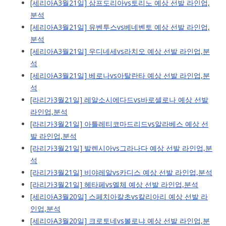
[세리아A3월21일] 삼프도리아vs토리노 예상 선발 라인업,
분석
[세리아A3월21일] 유벤투스vs베네벤토 예상 선발 라인업,
분석
[세리아A3월21일] 우디네세vs라치오 예상 선발 라인업,분
석
[세리아A3월21일] 베로나vs아탈란타 예상 선발 라인업,분
석
[라리가3월21일] 레알소시에다드vs바로셀로나 예상 선발
라인업,분석
[라리가3월21일] 아틀레티코마드리드vs알라베스 예상 선
발 라인업,분석
[라리가3월21일] 발렌시아vs그라나다 예상 선발 라인업,분
석
[라리가3월21일] 비야레알vs카디스 예상 선발 라인업,분석
[라리가3월21일] 헤타페vs엘체 예상 선발 라인업,분석
[세리아A3월20일] 스페치아칼초vs칼리아리 예상 선발 라
인업,분석
[세리아A3월20일] 크로토네vs볼로냐 예상 선발 라인업,분