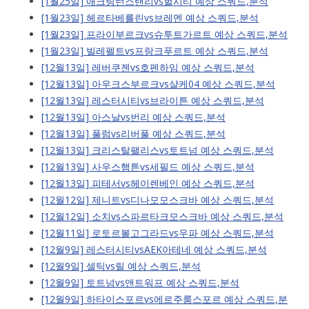
[1월25일] 애크링턴스탠리vs헐시티 예상 스쿼드,분석
[1월23일] 헤르타베를린vs브레멘 예상 스쿼드,분석
[1월23일] 프라이부르크vs슈투트가르트 예상 스쿼드,분석
[1월23일] 빌레펠트vs프랑크푸르트 예상 스쿼드,분석
[12월13일] 레버쿠젠vs호펜하임 예상 스쿼드,분석
[12월13일] 아우크스부르크vs샬케04 예상 스쿼드,분석
[12월13일] 레스터시티vs브라이튼 예상 스쿼드,분석
[12월13일] 아스날vs번리 예상 스쿼드,분석
[12월13일] 풀럼vs리버풀 예상 스쿼드,분석
[12월13일] 크리스탈팰리스vs토트넘 예상 스쿼드,분석
[12월13일] 사우스햄튼vs세필드 예상 스쿼드,분석
[12월13일] 피테서vs헤이렌베인 예상 스쿼드,분석
[12월12일] 제니트vs디나모모스크바 예상 스쿼드,분석
[12월12일] 소치vs스파르타크모스크바 예상 스쿼드,분석
[12월11일] 로토르볼고그라드vs우파 예상 스쿼드,분석
[12월9일] 레스터시티vsAEK아테네 예상 스쿼드,분석
[12월9일] 셀틱vs릴 예상 스쿼드,분석
[12월9일] 토트넘vs앤트워프 예상 스쿼드,분석
[12월9일] 하타이스포르vs에르주룸스포르 예상 스쿼드,분