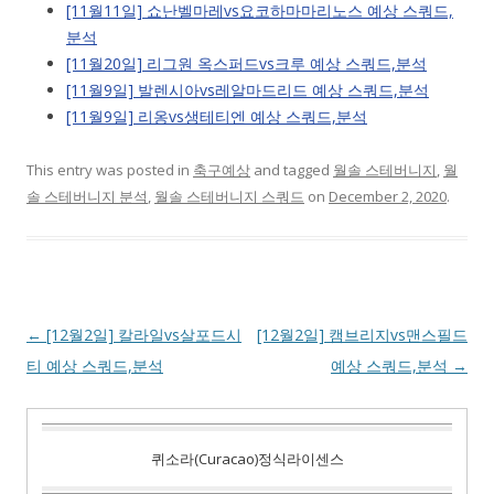
[11월11일] 쇼난벨마레vs요코하마마리노스 예상 스쿼드,
분석
[11월20일] 리그원 옥스퍼드vs크루 예상 스쿼드,분석
[11월9일] 발렌시아vs레알마드리드 예상 스쿼드,분석
[11월9일] 리옹vs생테티엔 예상 스쿼드,분석
This entry was posted in
축구예상
and tagged
월솔 스테버니지
,
월
솔 스테버니지 분석
,
월솔 스테버니지 스쿼드
on
December 2, 2020
.
Post
←
[12월2일] 칼라일vs살포드시
[12월2일] 캠브리지vs맨스필드
navigation
티 예상 스쿼드,분석
예상 스쿼드,분석
→
퀴소라(Curacao)정식라이센스