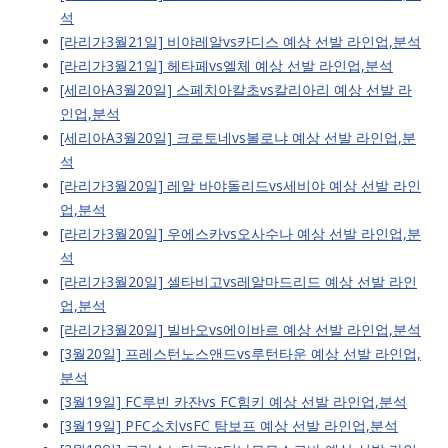
석
[라리가3월21일] 비야레알vs카디스 예상 선발 라인업,분석
[라리가3월21일] 헤타페vs엘체 예상 선발 라인업,분석
[세리아A3월20일] 스페치아칼초vs칼리아리 예상 선발 라
인업,분석
[세리아A3월20일] 크로토네vs볼로냐 예상 선발 라인업,분
석
[라리가3월20일] 레알 바야돌리드vs세비야 예상 선발 라인
업,분석
[라리가3월20일] 우에스카vs오사수나 예상 선발 라인업,분
석
[라리가3월20일] 셀타비고vs레알마드리드 예상 선발 라인
업,분석
[라리가3월20일] 빌바오vs에이바르 예상 선발 라인업,분석
[3월20일] 프레스턴노스앤드vs루턴타운 예상 선발 라인업,
분석
[3월19일] FC루빈 카잔vs FC힘키 예상 선발 라인업,분석
[3월19일] PFC소치vsFC 탐보프 예상 선발 라인업,분석