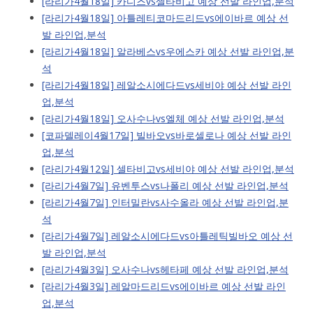
[라리가4월18일] 카디즈vs셀타비고 예상 선발 라인업,분석
[라리가4월18일] 아틀레티코마드리드vs에이바르 예상 선
발 라인업,분석
[라리가4월18일] 알라베스vs우에스카 예상 선발 라인업,분
석
[라리가4월18일] 레알소시에다드vs세비야 예상 선발 라인
업,분석
[라리가4월18일] 오사수나vs엘체 예상 선발 라인업,분석
[코파델레이4월17일] 빌바오vs바로셀로나 예상 선발 라인
업,분석
[라리가4월12일] 셀타비고vs세비야 예상 선발 라인업,분석
[라리가4월7일] 유벤투스vs나폴리 예상 선발 라인업,분석
[라리가4월7일] 인터밀란vs사수올라 예상 선발 라인업,분
석
[라리가4월7일] 레알소시에다드vs아틀레틱빌바오 예상 선
발 라인업,분석
[라리가4월3일] 오사수나vs헤타페 예상 선발 라인업,분석
[라리가4월3일] 레알마드리드vs에이바르 예상 선발 라인
업,분석