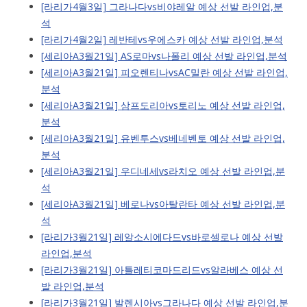
[라리가4월3일] 그라나다vs비야레알 예상 선발 라인업,분
석
[라리가4월2일] 레반테vs우에스카 예상 선발 라인업,분석
[세리아A3월21일] AS로마vs나폴리 예상 선발 라인업,분석
[세리아A3월21일] 피오렌티나vsAC밀란 예상 선발 라인업,
분석
[세리아A3월21일] 삼프도리아vs토리노 예상 선발 라인업,
분석
[세리아A3월21일] 유벤투스vs베네벤토 예상 선발 라인업,
분석
[세리아A3월21일] 우디네세vs라치오 예상 선발 라인업,분
석
[세리아A3월21일] 베로나vs아탈란타 예상 선발 라인업,분
석
[라리가3월21일] 레알소시에다드vs바로셀로나 예상 선발
라인업,분석
[라리가3월21일] 아틀레티코마드리드vs알라베스 예상 선
발 라인업,분석
[라리가3월21일] 발렌시아vs그라나다 예상 선발 라인업,분