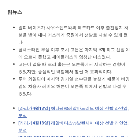
팀뉴스
알피 베이츠가 사우스엔드와의 레드카드 이후 출전정지 처
분을 받아 대니 거스리가 중원에서 선발로 나설 수 있게 됐
다.
콜체스터전 부상 이후 조시 고든은 마지막 9개 리그 선발 XI
에 오르지 못했고 세이들러스의 엄청난 미스였다.
고든이 없을 때 로리 홀든은 오른쪽에서 시작하는 경향이
있었지만, 중심적인 역할에서 훨씬 더 효과적이다.
루터 와일딘이 마지막 경기일 선수단을 놓쳤기 때문에 버밍
엄의 차용자 레미오 허튼이 오른쪽 백에서 선발로 나설 수
있었다.
[라리가4월18일] 헤타페vs레알마드리드 예상 선발 라인업,
분석
[라리가4월18일] 레알베티스vs발렌시아 예상 선발 라인업,
분석