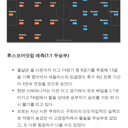
후스코어닷컴 예측(1:1 무승부)
월샬은 올 시즌까지 리그 14경기 중 8경기를 추첨해 13골
을 기록 중이어서 새들러스의 잉글랜드 축구 4단 잔류 기간
이 3연속 연장될 것으로 보인다.
한편 스테파니지는 이전 리그 경기에서 포트 베일을 2-1로
이기고 FA컵에서 헐을 상대로 승부차기 승리를 거둔 뒤 다
시 활기를 띠고 있다.
보로는 지난 시즌 쿠르티스 구트리의 단도직입적인 실책으
로 악명이 높았던 이 고정장치에서 월솔을 무승부로 잡았
고, 또 다른 동점자가 나올 수도 있었다.