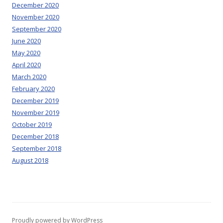
December 2020
November 2020
September 2020
June 2020
May 2020
April 2020
March 2020
February 2020
December 2019
November 2019
October 2019
December 2018
September 2018
August 2018
Proudly powered by WordPress