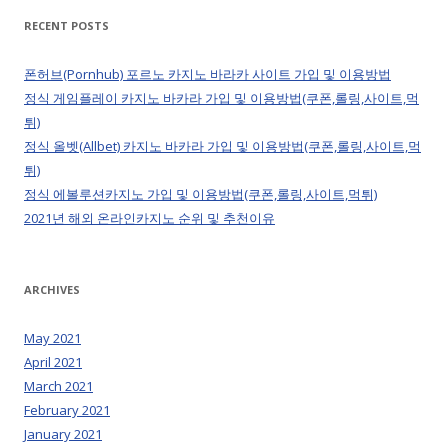
RECENT POSTS
폰허브(Pornhub) 포르노 카지노 바라카 사이트 가입 및 이용방법
정식 게임플레이 카지노 바카라 가입 및 이용방법(쿠폰,롤링,사이트,먹
튀)
정식 올벳(Allbet) 카지노 바카라 가입 및 이용방법(쿠폰,롤링,사이트,먹
튀)
정식 에볼루션카지노 가입 및 이용방법(쿠폰,롤링,사이트,먹튀)
2021년 해외 온라인카지노 순위 및 추천이유
ARCHIVES
May 2021
April 2021
March 2021
February 2021
January 2021