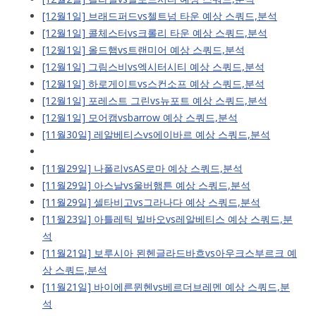
[12월1일] 브래드퍼드vs첼트넘 타운 예상 스쿼드,분석
[12월1일] 콜체스터vs크롤리 타운 예상 스쿼드,분석
[12월1일] 올드햄vs트랜미어 예상 스쿼드,분석
[12월1일] 그림스비vs엑시터시티 예상 스쿼드,분석
[12월1일] 하로게이트vs스컨소프 예상 스쿼드,분석
[12월1일] 포레스트 그린vs뉴포트 예상 스쿼드,분석
[12월1일] 모어캠vsbarrow 예상 스쿼드,분석
[11월30일] 레알베티스vs에이바르 예상 스쿼드,분석
[11월29일] 나폴리vsAS로마 예상 스쿼드,분석
[11월29일] 아스날vs울버햄튼 예상 스쿼드,분석
[11월29일] 셀타비고vs그라나다 예상 스쿼드,분석
[11월23일] 아틀레틱 빌바오vs레알베티스 예상 스쿼드,분
석
[11월21일] 보루시아 묀헨글라드바흐vs아우크스부르크 예
상 스쿼드,분석
[11월21일] 바이에른뮌헨vs베르더브레멘 예상 스쿼드,분
석