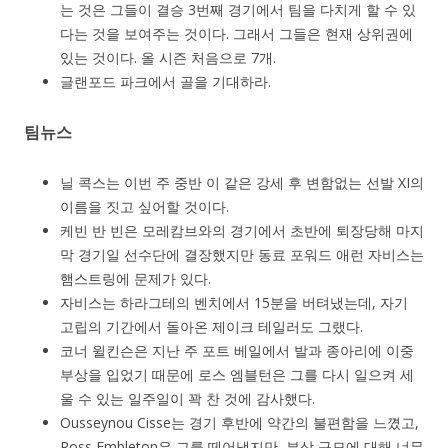
는 것은 그들이 결승 3번째 경기에서 팀을 다치게 할 수 있
다는 것을 보여주는 것이다. 그래서 그들은 현재 상위권에
있는 것이다. 올 시즌 처음으로 7개.
글랜포드 파크에서 골을 기대하라.
팀뉴스
닐 콕스는 이번 주 중반 이 같은 강세 후 변함없는 선발 XI의
이름을 짓고 싶어할 것이다.
케빈 반 빈은 모레캄브와의 경기에서 초반에 퇴장당해 마지
막 경기일 선수단에 결장했지만 동료 포워드 애런 자비스는
햄스트링에 문제가 있다.
자비스는 하라그테의 벤치에서 15분을 버텨냈는데, 자기
고립의 기간에서 돌아온 제이크 테일러도 그랬다.
코너 윌킨슨은 지난 주 포트 베일에서 발과 종아리에 이중
부상을 입었기 때문에 로스 엠블턴은 그를 다시 일으켜 세
울 수 있는 일주일이 꽉 찬 것에 감사했다.
Ousseynou Cisse는 경기 후반에 약간의 불편함을 느꼈고,
Ross Embleton은 그를 떼어냈지만, 부상 규모에 대해 너무