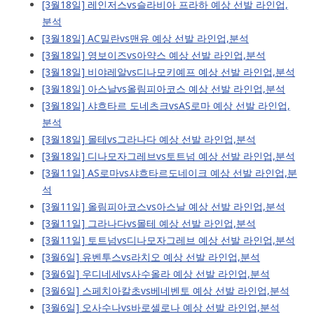
[3월18일] 레인저스vs슬라비아 프라하 예상 선발 라인업,
분석
[3월18일] AC밀란vs맨유 예상 선발 라인업,분석
[3월18일] 영보이즈vs아약스 예상 선발 라인업,분석
[3월18일] 비야레알vs디나모키예프 예상 선발 라인업,분석
[3월18일] 아스날vs올림피아코스 예상 선발 라인업,분석
[3월18일] 샤흐타르 도네츠크vsAS로마 예상 선발 라인업,
분석
[3월18일] 몰테vs그라나다 예상 선발 라인업,분석
[3월18일] 디나모자그레브vs토트넘 예상 선발 라인업,분석
[3월11일] AS로마vs샤흐타르도네이크 예상 선발 라인업,분
석
[3월11일] 올림피아코스vs아스날 예상 선발 라인업,분석
[3월11일] 그라나다vs몰테 예상 선발 라인업,분석
[3월11일] 토트넘vs디나모자그레브 예상 선발 라인업,분석
[3월6일] 유벤투스vs라치오 예상 선발 라인업,분석
[3월6일] 우디네세vs사수올라 예상 선발 라인업,분석
[3월6일] 스페치아칼초vs베네벤토 예상 선발 라인업,분석
[3월6일] 오사수나vs바로셀로나 예상 선발 라인업,분석