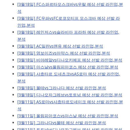
[3월18일] FC스파르타모스크바vs우랄 예상 선발 라인업,분
석
[3월18일] FC우파vsFC로코모티프 모스크바 예상 선발 라
인업,분석
[3월18일] 레인저스vs슬라비아 프라하 예상 선발 라인업,
분석
[3월18일] AC밀란vs맨유 예상 선발 라인업,분석
[3월18일] 영보이즈vs아약스 예상 선발 라인업,분석
[3월18일] 비야레알vs디나모키예프 예상 선발 라인업,분석
[3월18일] 아스날vs올림피아코스 예상 선발 라인업,분석
[3월18일] 샤흐타르 도네츠크vsAS로마 예상 선발 라인업,
분석
[3월18일] 몰테vs그라나다 예상 선발 라인업,분석
[3월18일] 디나모자그레브vs토트넘 예상 선발 라인업,분석
[3월11일] AS로마vs샤흐타르도네이크 예상 선발 라인업,분
석
[3월11일] 올림피아코스vs아스날 예상 선발 라인업,분석
[3월11일] 그라나다vs몰테 예상 선발 라인업,분석
[3월11일] 토트넘vs디나모자그레브 예상 선발 라인업,분석