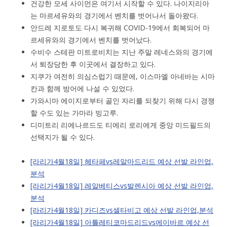
건강한 모세 사이먼은 여기서 시작할 수 있다. 나이지리아
는 마르세유와의 경기에서 벤치를 벗어나서 돌아왔다.
안드레 지로토도 다시 복귀해 COVID-19에서 회복되어 마
르세유와의 경기에서 벤치를 벗어났다.
수비수 스테판 미트로비치는 지난 주말 레네스와의 경기에
서 퇴장당한 후 이곳에서 결장하고 있다.
지쿠가 여전히 의심스럽기 때문에, 이스마엘 아네바는 시마
칸과 함께 방어에 나설 수 있었다.
가와시마 에이지로부터 골인 자리를 되찾기 위해 다시 경쟁
할 수도 있는 가마라 빙고루.
디미트리 리에나르드도 티에리 로리에게 중앙 미드필드의
선택지가 될 수 있다.
[라리가4월18일] 헤타페vs레알마드리드 예상 선발 라인업,
분석
[라리가4월18일] 레알베티스vs발렌시아 예상 선발 라인업,
분석
[라리가4월18일] 카디즈vs셀타비고 예상 선발 라인업,분석
[라리가4월18일] 아틀레티코마드리드vs에이바르 예상 선