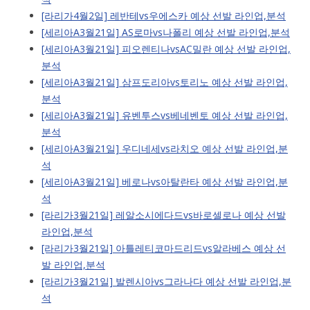
[라리가4월2일] 레반테vs우에스카 예상 선발 라인업,분석
[세리아A3월21일] AS로마vs나폴리 예상 선발 라인업,분석
[세리아A3월21일] 피오렌티나vsAC밀란 예상 선발 라인업,
분석
[세리아A3월21일] 삼프도리아vs토리노 예상 선발 라인업,
분석
[세리아A3월21일] 유벤투스vs베네벤토 예상 선발 라인업,
분석
[세리아A3월21일] 우디네세vs라치오 예상 선발 라인업,분
석
[세리아A3월21일] 베로나vs아탈란타 예상 선발 라인업,분
석
[라리가3월21일] 레알소시에다드vs바로셀로나 예상 선발
라인업,분석
[라리가3월21일] 아틀레티코마드리드vs알라베스 예상 선
발 라인업,분석
[라리가3월21일] 발렌시아vs그라나다 예상 선발 라인업,분
석