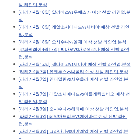
발 라인업,분석
[라리가4월18일] 알라베스vs우에스카 예상 선발 라인업,분
석
[라리가4월18일] 레알소시에다드vs세비야 예상 선발 라인
업,분석
[라리가4월18일] 오사수나vs엘체 예상 선발 라인업,분석
[코파델레이4월17일] 빌바오vs바로셀로나 예상 선발 라인
업,분석
[라리가4월12일] 셀타비고vs세비야 예상 선발 라인업,분석
[라리가4월7일] 유벤투스vs나폴리 예상 선발 라인업,분석
[라리가4월7일] 인터밀란vs사수올라 예상 선발 라인업,분
석
[라리가4월7일] 레알소시에다드vs아틀레틱빌바오 예상 선
발 라인업,분석
[라리가4월3일] 오사수나vs헤타페 예상 선발 라인업,분석
[라리가4월3일] 레알마드리드vs에이바르 예상 선발 라인
업,분석
[라리가4월3일] 그라나다vs비야레알 예상 선발 라인업,분
석