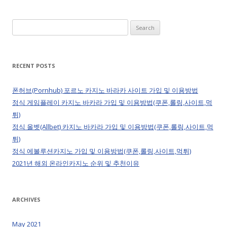
Search
for:
RECENT POSTS
폰허브(Pornhub) 포르노 카지노 바라카 사이트 가입 및 이용방법
정식 게임플레이 카지노 바카라 가입 및 이용방법(쿠폰,롤링,사이트,먹
튀)
정식 올벳(Allbet) 카지노 바카라 가입 및 이용방법(쿠폰,롤링,사이트,먹
튀)
정식 에볼루션카지노 가입 및 이용방법(쿠폰,롤링,사이트,먹튀)
2021년 해외 온라인카지노 순위 및 추천이유
ARCHIVES
May 2021