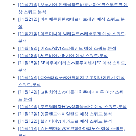
[11월21일] 보루시아 묀헨글라드바흐vs아우크스부르크 예
상 스쿼드,분석
[11월21일] 바이에른뮌헨vs베르더브레멘 예상 스쿼드,분
석
[11월21일] 아르미니아 빌레펠트vs레버쿠젠 예상 스쿼드,
분석
[11월18일] 이스라엘vs스코틀랜드 예상 스쿼드,분석
[11월18일] 세르비아vs러시아 예상 스쿼드,분석
[11월15일] SE파우메이라스vs플루미넨시FC 예상 스쿼드,
분석
[11월15일] CR플라멩구vs아틀레치쿠 고이나이엔시 예상
스쿼드,분석
[11월14일] 코린치앙스vs아틀레치쿠미네이루 예상 스쿼
드,분석
[11월14일] 포르탈레자ECvs상파울루FC 예상 스쿼드,분석
[11월12일] 잉글랜드vs아일랜드 예상 스쿼드,분석
[11월12일] 볼리비아vs에콰도르 예상 스쿼드,분석
[11월11일] 쇼난벨마레vs요코하마마리노스 예상 스쿼드,
분석