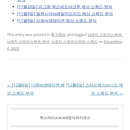
[11월20일] 리그원 옥스퍼드vs크루 예상 스쿼드,분석
[11월9일] 발렌시아vs레알마드리드 예상 스쿼드,분석
[11월9일] 리옹vs생테티엔 예상 스쿼드,분석
This entry was posted in
축구예상
and tagged
낭트fc 스트라스부르
,
낭트fc 스트라스부르 분석
,
낭트fc 스트라스부르 스쿼드
on
December
6, 2020
.
Post
←
[12월6일] 디종vs생테티엔 예
[12월6일] 스타드랭스vs니스 예
navigation
상 스쿼드,분석
상 스쿼드,분석
→
퀴소라(Curacao)정식라이센스