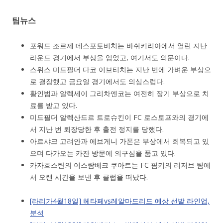
팀뉴스
포워드 조르제 데스포토비치는 바쉬키리아에서 열린 지난
라운드 경기에서 부상을 입었고, 여기서도 의문이다.
스위스 미드필더 다코 이브티치는 지난 번에 가벼운 부상으
로 결장했고 금요일 경기에서도 의심스럽다.
황인범과 알렉세이 그리차엔코는 여전히 장기 부상으로 치
료를 받고 있다.
미드필더 알렉산드르 트로슈킨이 FC 로스토프와의 경기에
서 지난 번 퇴장당한 후 출전 정지를 당했다.
아르샤크 고려안과 에브게니 가폰은 부상에서 회복되고 있
으며 다가오는 카잔 방문에 의구심을 품고 있다.
카자흐스탄의 이스람베크 쿠아트는 FC 핌키의 리저브 팀에
서 오랜 시간을 보낸 후 클럽을 떠났다.
[라리가4월18일] 헤타페vs레알마드리드 예상 선발 라인업,
분석