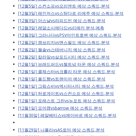
[12월5일] 스컨소프vs오리엔트 예상 스쿼드,분석
[12월3일] 레인저스vs스탕다르 리에주 예상 스쿼드,분석
[12월3일] 아스날vs라피드빈 예상 스쿼드,분석
[12월3일] 레알소시에다드vs리예카 분석,예측
[12월3일] 그라나다vsPSV아인트호벤 예상 스쿼드,분석
[12월2일] 캠브리지vs맨스필드 예상 스쿼드,분석
[12월2일] 월솔vs스테버니지 예상 스쿼드,분석
[12월2일] 칼라일vs살포드시티 예상 스쿼드,분석
[12월1일] 브래드퍼드vs첼트넘 타운 예상 스쿼드,분석
[12월1일] 콜체스터vs크롤리 타운 예상 스쿼드,분석
[12월1일] 올드햄vs트랜미어 예상 스쿼드,분석
[12월1일] 그림스비vs엑시터시티 예상 스쿼드,분석
[12월1일] 하로게이트vs스컨소프 예상 스쿼드,분석
[12월1일] 포레스트 그린vs뉴포트 예상 스쿼드,분석
[12월1일] 모어캠vsbarrow 예상 스쿼드,분석
[11월30일] 레알베티스vs에이바르 예상 스쿼드,분석
[11월29일] 나폴리vsAS로마 예상 스쿼드,분석