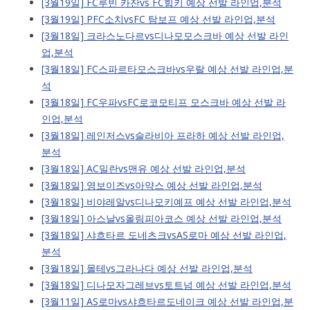
[3월19일] FC루빈 카잔vs FC힘키 예상 선발 라인업,분석
[3월19일] PFC소치vsFC 탐보프 예상 선발 라인업,분석
[3월18일] 크라스노다르vs디나모모스크바 예상 선발 라인
업,분석
[3월18일] FC스파르타모스크바vs우랄 예상 선발 라인업,분
석
[3월18일] FC우파vsFC로코모티프 모스크바 예상 선발 라
인업,분석
[3월18일] 레인저스vs슬라비아 프라하 예상 선발 라인업,
분석
[3월18일] AC밀란vs맨유 예상 선발 라인업,분석
[3월18일] 영보이즈vs아약스 예상 선발 라인업,분석
[3월18일] 비야레알vs디나모키예프 예상 선발 라인업,분석
[3월18일] 아스날vs올림피아코스 예상 선발 라인업,분석
[3월18일] 샤흐타르 도네츠크vsAS로마 예상 선발 라인업,
분석
[3월18일] 몰테vs그라나다 예상 선발 라인업,분석
[3월18일] 디나모자그레브vs토트넘 예상 선발 라인업,분석
[3월11일] AS로마vs샤흐타르도네이크 예상 선발 라인업,분