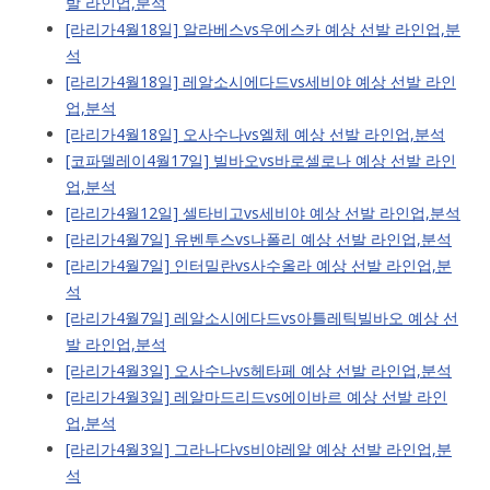
발 라인업,분석
[라리가4월18일] 알라베스vs우에스카 예상 선발 라인업,분
석
[라리가4월18일] 레알소시에다드vs세비야 예상 선발 라인
업,분석
[라리가4월18일] 오사수나vs엘체 예상 선발 라인업,분석
[코파델레이4월17일] 빌바오vs바로셀로나 예상 선발 라인
업,분석
[라리가4월12일] 셀타비고vs세비야 예상 선발 라인업,분석
[라리가4월7일] 유벤투스vs나폴리 예상 선발 라인업,분석
[라리가4월7일] 인터밀란vs사수올라 예상 선발 라인업,분
석
[라리가4월7일] 레알소시에다드vs아틀레틱빌바오 예상 선
발 라인업,분석
[라리가4월3일] 오사수나vs헤타페 예상 선발 라인업,분석
[라리가4월3일] 레알마드리드vs에이바르 예상 선발 라인
업,분석
[라리가4월3일] 그라나다vs비야레알 예상 선발 라인업,분
석