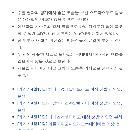
주말 릴과의 경기에서 좋은 모습을 보인 스트라스부르 감독
은 대대적인 변화가 없을 것으로 보인다.
이브라힘 시소코의 강제 불참으로 하빕 디알로가 팀에 복귀
할 수 있게 되었다. 전 메츠맨은 일요일만 벤치에 있었다.
장기 부재자 겔슨 마틴스는 방문객들의 유일한 부상 걱정이
다.
두 장의 깨끗한 시트로 모나코는 국내에서 대대적인 변화를
일으키지 않을 것으로 보인다.
지브릴 시디베가 니코 코박의 오른쪽 윙백으로 선택지가 될
수 있다.
[라리가4월18일] 헤타페vs레알마드리드 예상 선발 라인업,
분석
[라리가4월18일] 레알베티스vs발렌시아 예상 선발 라인업,
분석
[라리가4월18일] 카디즈vs셀타비고 예상 선발 라인업,분석
[라리가4월18일] 아틀레티코마드리드vs에이바르 예상 선