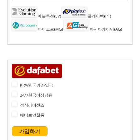
에볼루션(EV)
플레이텍(PT)
마이크로(MG)
아시아게이밍(AG)
KRW한국계좌입금
24/7한국어상담원
정식라이센스
배터보안철통
가입하기