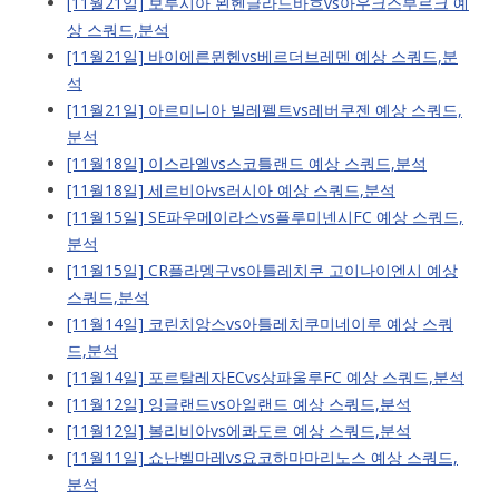
[11월21일] 보루시아 묀헨글라드바흐vs아우크스부르크 예
상 스쿼드,분석
[11월21일] 바이에른뮌헨vs베르더브레멘 예상 스쿼드,분
석
[11월21일] 아르미니아 빌레펠트vs레버쿠젠 예상 스쿼드,
분석
[11월18일] 이스라엘vs스코틀랜드 예상 스쿼드,분석
[11월18일] 세르비아vs러시아 예상 스쿼드,분석
[11월15일] SE파우메이라스vs플루미넨시FC 예상 스쿼드,
분석
[11월15일] CR플라멩구vs아틀레치쿠 고이나이엔시 예상
스쿼드,분석
[11월14일] 코린치앙스vs아틀레치쿠미네이루 예상 스쿼
드,분석
[11월14일] 포르탈레자ECvs상파울루FC 예상 스쿼드,분석
[11월12일] 잉글랜드vs아일랜드 예상 스쿼드,분석
[11월12일] 볼리비아vs에콰도르 예상 스쿼드,분석
[11월11일] 쇼난벨마레vs요코하마마리노스 예상 스쿼드,
분석