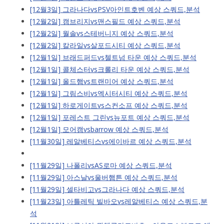
[12월3일] 그라나다vsPSV아인트호벤 예상 스쿼드,분석
[12월2일] 캠브리지vs맨스필드 예상 스쿼드,분석
[12월2일] 월솔vs스테버니지 예상 스쿼드,분석
[12월2일] 칼라일vs살포드시티 예상 스쿼드,분석
[12월1일] 브래드퍼드vs첼트넘 타운 예상 스쿼드,분석
[12월1일] 콜체스터vs크롤리 타운 예상 스쿼드,분석
[12월1일] 올드햄vs트랜미어 예상 스쿼드,분석
[12월1일] 그림스비vs엑시터시티 예상 스쿼드,분석
[12월1일] 하로게이트vs스컨소프 예상 스쿼드,분석
[12월1일] 포레스트 그린vs뉴포트 예상 스쿼드,분석
[12월1일] 모어캠vsbarrow 예상 스쿼드,분석
[11월30일] 레알베티스vs에이바르 예상 스쿼드,분석
[11월29일] 나폴리vsAS로마 예상 스쿼드,분석
[11월29일] 아스날vs울버햄튼 예상 스쿼드,분석
[11월29일] 셀타비고vs그라나다 예상 스쿼드,분석
[11월23일] 아틀레틱 빌바오vs레알베티스 예상 스쿼드,분
석