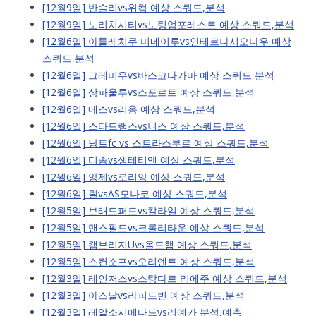
[12월9일] 반슬리vs위컴 예상 스쿼드,분석
[12월9일] 노리치시티vs노팅엄포레스트 예상 스쿼드,분석
[12월6일] 아틀레치쿠 미네이루vs인테르나시오나우 예상
스쿼드,분석
[12월6일] 그레미우vs바스코다가마 예상 스쿼드,분석
[12월6일] 상파울루vs스포르트 예상 스쿼드,분석
[12월6일] 메스vs리옹 예상 스쿼드,분석
[12월6일] 스타드랭스vs니스 예상 스쿼드,분석
[12월6일] 낭트fc vs 스트라스부르 예상 스쿼드,분석
[12월6일] 디종vs생테티엔 예상 스쿼드,분석
[12월6일] 앙제vs로리앙 예상 스쿼드,분석
[12월6일] 릴vsAS모나코 예상 스쿼드,분석
[12월5일] 브래드퍼드vs칼라일 예상 스쿼드,분석
[12월5일] 맨스필드vs크롤리타운 예상 스쿼드,분석
[12월5일] 캠브리지Uvs올드햄 예상 스쿼드,분석
[12월5일] 스컨소프vs오리엔트 예상 스쿼드,분석
[12월3일] 레인저스vs스탕다르 리에주 예상 스쿼드,분석
[12월3일] 아스날vs라피드빈 예상 스쿼드,분석
[12월3일] 레알소시에다드vs리예카 분석,예측