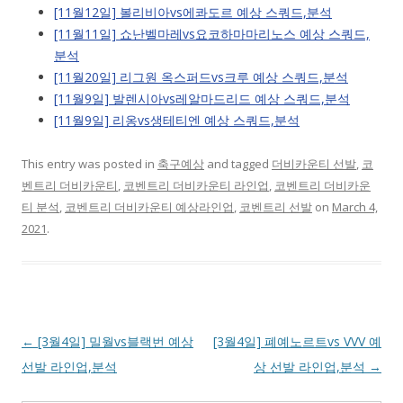
[11월12일] 볼리비아vs에콰도르 예상 스쿼드,분석
[11월11일] 쇼난벨마레vs요코하마마리노스 예상 스쿼드,
분석
[11월20일] 리그원 옥스퍼드vs크루 예상 스쿼드,분석
[11월9일] 발렌시아vs레알마드리드 예상 스쿼드,분석
[11월9일] 리옹vs생테티엔 예상 스쿼드,분석
This entry was posted in
축구예상
and tagged
더비카운티 선발
,
코
벤트리 더비카운티
,
코벤트리 더비카운티 라인업
,
코벤트리 더비카운
티 분석
,
코벤트리 더비카운티 예상라인업
,
코벤트리 선발
on
March 4,
2021
.
Post
←
[3월4일] 밀월vs블랙번 예상
[3월4일] 폐예노르트vs VVV 예
navigation
선발 라인업,분석
상 선발 라인업,분석
→