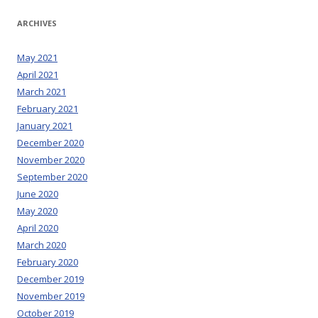
ARCHIVES
May 2021
April 2021
March 2021
February 2021
January 2021
December 2020
November 2020
September 2020
June 2020
May 2020
April 2020
March 2020
February 2020
December 2019
November 2019
October 2019