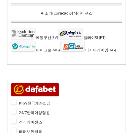
퀴소라(Curacao)정식라이센스
에볼루션(EV)
플레이텍(PT)
마이크로(MG)
아시아게이밍(AG)
KRW한국계좌입금
24/7한국어상담원
정식라이센스
배터보안철통