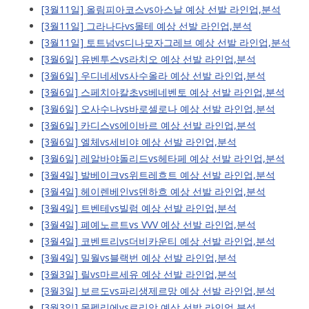
[3월11일] 올림피아코스vs아스날 예상 선발 라인업,분석
[3월11일] 그라나다vs몰테 예상 선발 라인업,분석
[3월11일] 토트넘vs디나모자그레브 예상 선발 라인업,분석
[3월6일] 유벤투스vs라치오 예상 선발 라인업,분석
[3월6일] 우디네세vs사수올라 예상 선발 라인업,분석
[3월6일] 스페치아칼초vs베네벤토 예상 선발 라인업,분석
[3월6일] 오사수나vs바로셀로나 예상 선발 라인업,분석
[3월6일] 카디스vs에이바르 예상 선발 라인업,분석
[3월6일] 엘체vs세비야 예상 선발 라인업,분석
[3월6일] 레알바야돌리드vs헤타페 예상 선발 라인업,분석
[3월4일] 발베이크vs위트레흐트 예상 선발 라인업,분석
[3월4일] 헤이렌베인vs덴하흐 예상 선발 라인업,분석
[3월4일] 트벤테vs빌럼 예상 선발 라인업,분석
[3월4일] 폐예노르트vs VVV 예상 선발 라인업,분석
[3월4일] 코벤트리vs더비카운티 예상 선발 라인업,분석
[3월4일] 밀월vs블랙번 예상 선발 라인업,분석
[3월3일] 릴vs마르세유 예상 선발 라인업,분석
[3월3일] 보르도vs파리생제르망 예상 선발 라인업,분석
[3월3일] 몽펠리에vs로리앙 예상 선발 라인업,분석