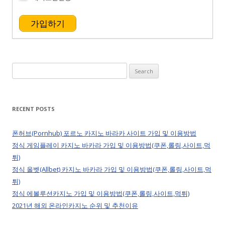
가입하기
Search
for:
RECENT POSTS
폰허브(Pornhub) 포르노 카지노 바라카 사이트 가입 및 이용방법
정식 게임플레이 카지노 바카라 가입 및 이용방법(쿠폰,롤링,사이트,먹
튀)
정식 올벳(Allbet) 카지노 바카라 가입 및 이용방법(쿠폰,롤링,사이트,먹
튀)
정식 에볼루션카지노 가입 및 이용방법(쿠폰,롤링,사이트,먹튀)
2021년 해외 온라인카지노 순위 및 추천이유