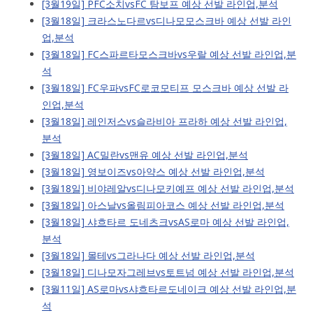
[3월19일] PFC소치vsFC 탐보프 예상 선발 라인업,분석
[3월18일] 크라스노다르vs디나모모스크바 예상 선발 라인
업,분석
[3월18일] FC스파르타모스크바vs우랄 예상 선발 라인업,분
석
[3월18일] FC우파vsFC로코모티프 모스크바 예상 선발 라
인업,분석
[3월18일] 레인저스vs슬라비아 프라하 예상 선발 라인업,
분석
[3월18일] AC밀란vs맨유 예상 선발 라인업,분석
[3월18일] 영보이즈vs아약스 예상 선발 라인업,분석
[3월18일] 비야레알vs디나모키예프 예상 선발 라인업,분석
[3월18일] 아스날vs올림피아코스 예상 선발 라인업,분석
[3월18일] 샤흐타르 도네츠크vsAS로마 예상 선발 라인업,
분석
[3월18일] 몰테vs그라나다 예상 선발 라인업,분석
[3월18일] 디나모자그레브vs토트넘 예상 선발 라인업,분석
[3월11일] AS로마vs샤흐타르도네이크 예상 선발 라인업,분
석