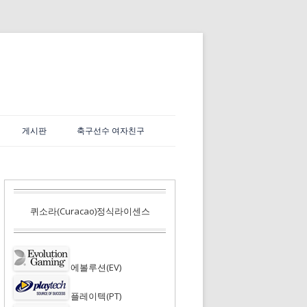
게시판
축구선수 여자친구
해외축구예측
타이거
퀴소라(Curacao)정식라이센스
에볼루션(EV)
이
플레이텍(PT)
신