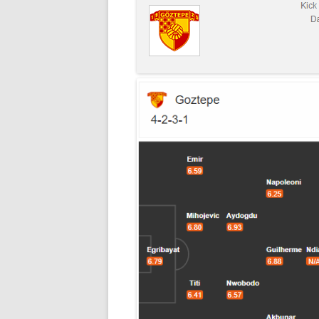
애스캇
먹튀없
굿맨 시스템
도박라
피보나치 시스템
호텔영
홍콩크루즈
온라인
다니엘 시스템
10퍼센트(%)