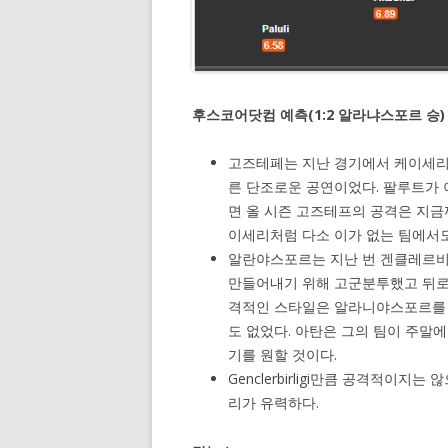
후스코어닷컴 예측(1:2 알라냐스포르 승)
고즈테페는 지난 경기에서 케이세리
른 단조로운 공연이었다. 팔루트가 
면 올 시즌 고즈테프의 공격은 지금까
이세리처럼 다소 이가 없는 팀에서도
알란야스포르는 지난 번 겐클레르비
만들어내기 위해 고군분투했고 뒤로
격적인 스타일은 알라니야스포르를 
도 없었다. 아탄은 그의 팀이 주말
기를 원할 것이다.
Genclerbirligi만큼 공격적이지
리가 유력하다.