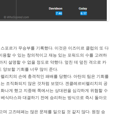
스포르가 무승부를 기록했다. 이것은 이즈미르 클럽의 또 다
이용할 수 있는 창의적이고 재능 있는 포워드의 수를 고려하
지 설명할 수 없을 정도로 약했다. 엎친 데 덮친 격으로 카
 양보할 기회를 너무 많이 준다.
렐리치의 손에 충격적인 패배를 당했다. 아탄의 팀은 기회를
는 조직화되지 않은 것처럼 보였다. 겐클레르비렐리치의 공
화나게 했고 지중해 쪽에서는 상대편을 심각하게 위협할 수
에 베식타스와 대결하기 전에 승리하는 방식으로 즉시 돌아오
는 않으며 고즈테페는 많은 문제를 일으킬 것 같지 않다. 원정 승