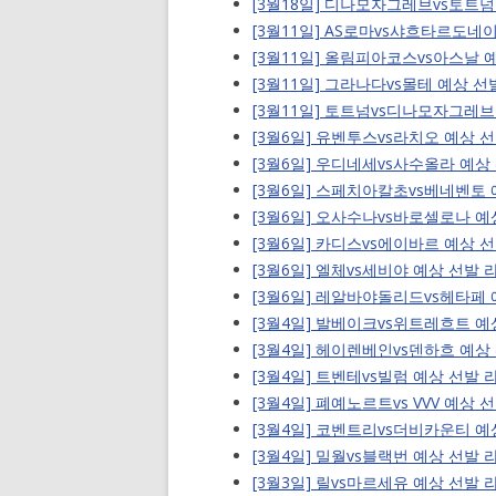
[3월18일] 디나모자그레브vs토트넘
[3월11일] AS로마vs샤흐타르도네
[3월11일] 올림피아코스vs아스날 
[3월11일] 그라나다vs몰테 예상 
[3월11일] 토트넘vs디나모자그레브
[3월6일] 유벤투스vs라치오 예상 
[3월6일] 우디네세vs사수올라 예상
[3월6일] 스페치아칼초vs베네벤토
[3월6일] 오사수나vs바로셀로나 예
[3월6일] 카디스vs에이바르 예상 
[3월6일] 엘체vs세비야 예상 선발
[3월6일] 레알바야돌리드vs헤타페
[3월4일] 발베이크vs위트레흐트 예
[3월4일] 헤이렌베인vs덴하흐 예상
[3월4일] 트벤테vs빌럼 예상 선발
[3월4일] 폐예노르트vs VVV 예상
[3월4일] 코벤트리vs더비카운티 예
[3월4일] 밀월vs블랙번 예상 선발
[3월3일] 릴vs마르세유 예상 선발