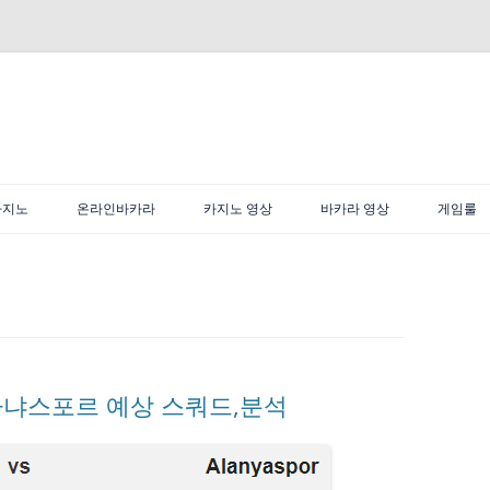
Skip
to
카지노
온라인바카라
카지노 영상
바카라 영상
게임룰
content
 선택법
바카라 조작?
에볼루션게이밍
에볼루션게이밍
바카라
S국내
먹튀없는 바카라
플레이텍
플레이텍
드래곤
벌 관련
영상끊김,버퍼링
마이크로게이밍
마이크로게이밍
블랙잭
지노?
돈따는법
아시아게이밍
아시아게이밍
룰렛
알라냐스포르 예상 스쿼드,분석
열 카지노
그림보는법
올벳
올벳
다이사
,쿠폰
배팅법
타이산
타이산
슬롯머