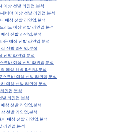
냐 예상 선발 라인업,분석
s세비야 예상 선발 라인업,분석
수나 예상 선발 라인업,분석
마드리드 예상 선발 라인업,분석
 예상 선발 라인업,분석
턴타운 예상 선발 라인업,분석
 예상 선발 라인업,분석
예상 선발 라인업,분석
모스크바 예상 선발 라인업,분석
우랄 예상 선발 라인업,분석
프 모스크바 예상 선발 라인업,분석
라하 예상 선발 라인업,분석
발 라인업,분석
 선발 라인업,분석
 예상 선발 라인업,분석
예상 선발 라인업,분석
S로마 예상 선발 라인업,분석
선발 라인업,분석