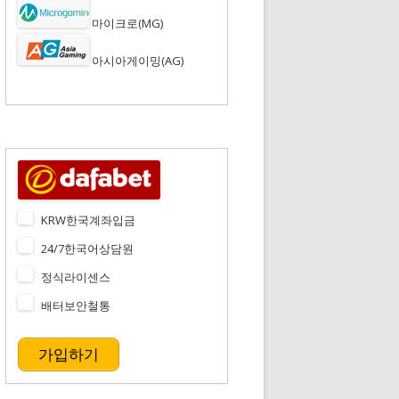
마이크로(MG)
아시아게이밍(AG)
KRW한국계좌입금
24/7한국어상담원
정식라이센스
배터보안철통
가입하기