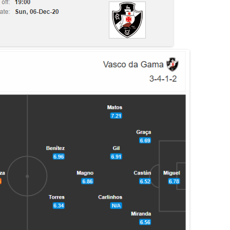
는
호게임
호게임
이센스
게임플레이
게임플레이
상카지노
오푸스게이밍
오푸스게이밍
카지노 순위
로투스
로투스
오리엔탈
오리엔탈
폰허브
폰허브