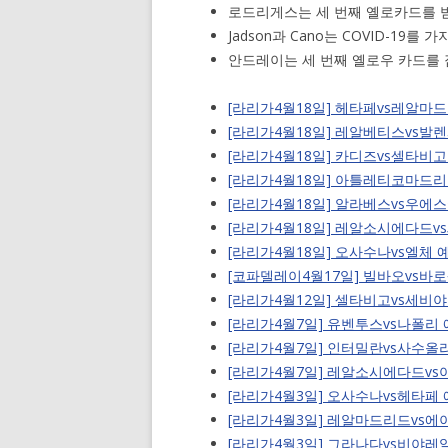
로드리게스는 세 번째 옐로카드를 받
Jadson과 Cano는 COVID-19
안드레이는 세 번째 옐로우 카드를 
[라리가4월18일] 헤타페vs레알마
[라리가4월18일] 레알베티스vs발
[라리가4월18일] 카디즈vs셀타비고
[라리가4월18일] 아틀레티코마드리
[라리가4월18일] 알라베스vs우에
[라리가4월18일] 레알소시에다드v
[라리가4월18일] 오사수나vs엘체 
[코파델레이4월17일] 빌바오vs바
[라리가4월12일] 셀타비고vs세비야
[라리가4월7일] 유벤투스vs나폴리
[라리가4월7일] 인터밀란vs사수올
[라리가4월7일] 레알소시에다드vs
[라리가4월3일] 오사수나vs헤타페
[라리가4월3일] 레알마드리드vs에
[라리가4월3일] 그라나다vs비야레