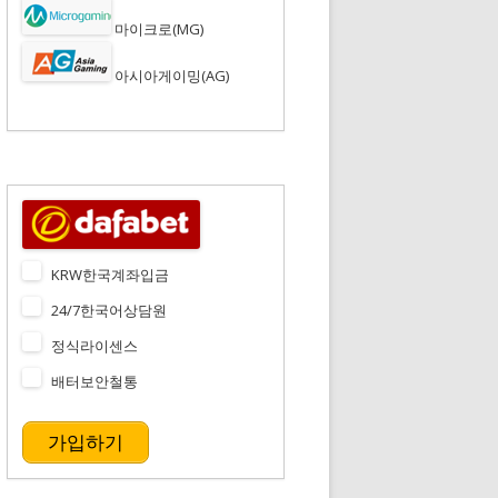
마이크로(MG)
아시아게이밍(AG)
KRW한국계좌입금
24/7한국어상담원
정식라이센스
배터보안철통
가입하기