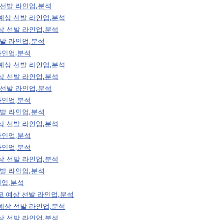
 선발 라인업,분석
 예상 선발 라인업,분석
상 선발 라인업,분석
선발 라인업,분석
 라인업,분석
 예상 선발 라인업,분석
상 선발 라인업,분석
 선발 라인업,분석
 라인업,분석
 선발 라인업,분석
상 선발 라인업,분석
 라인업,분석
 라인업,분석
상 선발 라인업,분석
선발 라인업,분석
인업,분석
코 예상 선발 라인업,분석
 예상 선발 라인업,분석
상 선발 라인업,분석