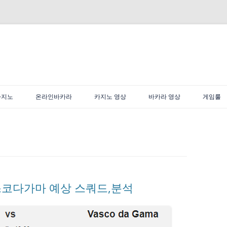
Skip
to
카지노
온라인바카라
카지노 영상
바카라 영상
게임룰
content
 선택법
바카라 조작?
에볼루션게이밍
에볼루션게이밍
바카라
S국내
먹튀없는 바카라
플레이텍
플레이텍
드래곤
벌 관련
영상끊김,버퍼링
마이크로게이밍
마이크로게이밍
블랙잭
지노?
돈따는법
아시아게이밍
아시아게이밍
룰렛
바스코다가마 예상 스쿼드,분석
열 카지노
그림보는법
올벳
올벳
다이사
,쿠폰
배팅법
타이산
타이산
슬롯머