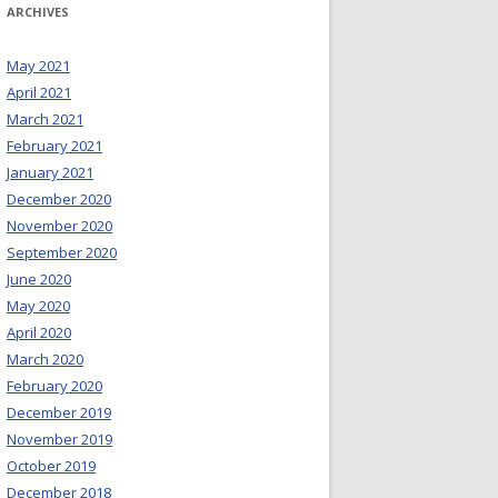
ARCHIVES
May 2021
April 2021
March 2021
February 2021
January 2021
December 2020
November 2020
September 2020
June 2020
May 2020
April 2020
March 2020
February 2020
December 2019
November 2019
October 2019
December 2018