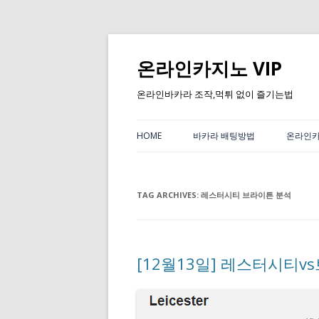
온라인카지노 VIP
온라인바카라 조작,먹튀 없이 즐기는법
HOME
바카라 배팅방법
온라인
KRW 원화 입금
파로리시스템(깡벳)
사이트
TAG ARCHIVES:
비트코인 입금
마틴게일(더블업)
레스터시티 브라이튼 분석
해외V
보너스
역 마틴게일
불법,처
슈퍼마틴게일
합법카
[12월13일] 레스터시티v
1-3-7-15
우리계
1-3-2-5
꽁머니