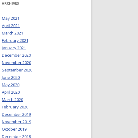
ARCHIVES
May 2021
April 2021
March 2021
February 2021
January 2021
December 2020
November 2020
September 2020
June 2020
May 2020
April 2020
March 2020
February 2020
December 2019
November 2019
October 2019
December 2018