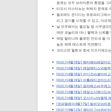
윤큐는 모두 브라이튼의 환영을 그
티모시 카스타뉴는 허벅지 문제로 의
윌프레드 은디디는 유로파리그에서 
리그 경기를 시작할 수 있고, 아요제
닐 모우페이는 월요일 밤 사우샘프
애런 코놀리와 대니 웰벡과 신뢰를 
애덤 랄라나와 플로린 안도네 둘 
늦은 체력 테스트에 직면했다.
크리스천 월튼과 호세 이즈키에도는
[라리가4월18일] 헤타페vs레알마
[라리가4월18일] 레알베티스vs발
[라리가4월18일] 카디즈vs셀타비고
[라리가4월18일] 아틀레티코마드리
[라리가4월18일] 알라베스vs우에
[라리가4월18일] 레알소시에다드v
[라리가4월18일] 오사수나vs엘체 
[코파델레이4월17일] 빌바오vs바
[라리가4월12일] 셀타비고vs세비야