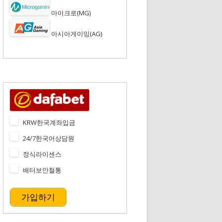
마이크로(MG)
아시아게이밍(AG)
KRW한국계좌입금
24/7한국어상담원
정식라이센스
배터보안철통
가입하기