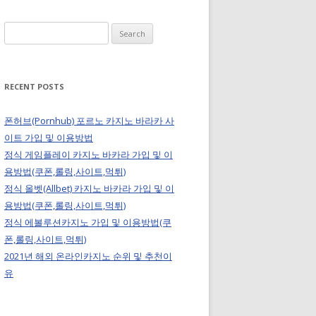
Search
for:
RECENT POSTS
폰허브(Pornhub) 포르노 카지노 바라카 사
이트 가입 및 이용방법
정식 게임플레이 카지노 바카라 가입 및 이
용방법(쿠폰,롤링,사이트,먹튀)
정식 올벳(Allbet) 카지노 바카라 가입 및 이
용방법(쿠폰,롤링,사이트,먹튀)
정식 에볼루션카지노 가입 및 이용방법(쿠
폰,롤링,사이트,먹튀)
2021년 해외 온라인카지노 순위 및 추천이
유