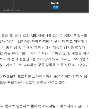
필드 유나이티드와 AEK 아테네를 상대로 4경기 무승부를
켰다. 여우는 브라이튼과의 마지막 여섯 번의 리그 미팅에서
의 홈 미팅 중 여섯 번의 미팅에서 깨끗한 경기를 펼쳤다.
한 것은 브라이튼이 마지막 9개 리그 아웃 중 한 개만을 이겼
 가기 전에 강등권 4점 위에 앉아 있다. 하지만 그레이엄 포
경기에서 2-1로 승리하는 것을 감독했고 올 시즌 리그 2승이
서 패했을지 모르지만 브라이튼과의 좋은 성적과 컨디션 회
 모두 확보하는데 필요한 전력을 갖추고 있다.
니 문제로 방관자로 돌아왔고 다니엘 아마르티와 카글라 소