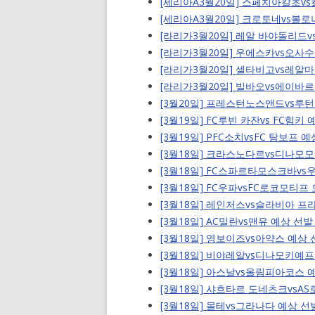
[세리아A3월20일] 스페치아칼초v
[세리아A3월20일] 크로토네vs볼로
[라리가3월20일] 레알 바야돌리드v
[라리가3월20일] 우에스카vs오사
[라리가3월20일] 셀타비고vs레알
[라리가3월20일] 빌바오vs에이바르
[3월20일] 프레스턴노스앤드vs루
[3월19일] FC루빈 카잔vs FC힘키
[3월19일] PFC소치vsFC 탐보프 
[3월18일] 크라스노다르vs디나모
[3월18일] FC스파르타모스크바vs
[3월18일] FC우파vsFC로코모티
[3월18일] 레인저스vs슬라비아 프
[3월18일] AC밀란vs맨유 예상 선
[3월18일] 영보이즈vs아약스 예상
[3월18일] 비야레알vs디나모키예프
[3월18일] 아스날vs올림피아코스 
[3월18일] 샤흐타르 도네츠크vsA
[3월18일] 몰테vs그라나다 예상 