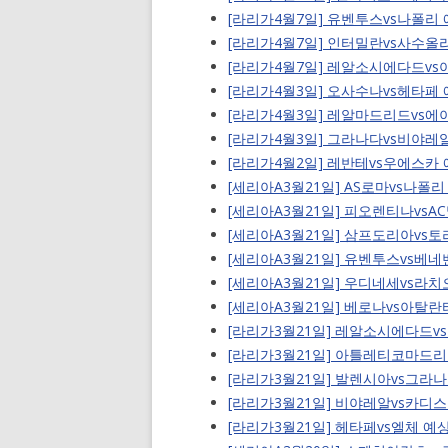
[라리가4월7일] 유벤투스vs나폴리
[라리가4월7일] 인터밀란vs사수올
[라리가4월7일] 레알소시에다드vs
[라리가4월3일] 오사수나vs헤타페
[라리가4월3일] 레알마드리드vs에
[라리가4월3일] 그라나다vs비야레
[라리가4월2일] 레반테vs우에스카
[세리아A3월21일] AS로마vs나폴
[세리아A3월21일] 피오렌티나vsA
[세리아A3월21일] 삼프도리아vs토
[세리아A3월21일] 유벤투스vs베네
[세리아A3월21일] 우디네세vs라치
[세리아A3월21일] 베로나vs아탈란
[라리가3월21일] 레알소시에다드v
[라리가3월21일] 아틀레티코마드리
[라리가3월21일] 발렌시아vs그라
[라리가3월21일] 비야레알vs카디스
[라리가3월21일] 헤타페vs엘체 예