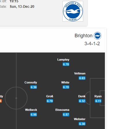
는
호게임
호게임
이센스
게임플레이
게임플레이
상카지노
오푸스게이밍
오푸스게이밍
카지노 순위
로투스
로투스
오리엔탈
오리엔탈
폰허브
폰허브