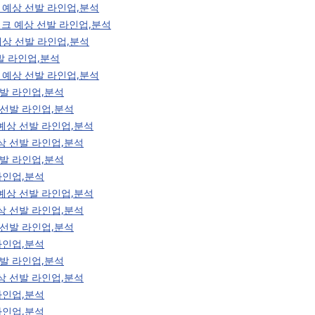
 예상 선발 라인업,분석
이크 예상 선발 라인업,분석
예상 선발 라인업,분석
선발 라인업,분석
 예상 선발 라인업,분석
선발 라인업,분석
 선발 라인업,분석
 예상 선발 라인업,분석
상 선발 라인업,분석
선발 라인업,분석
 라인업,분석
 예상 선발 라인업,분석
상 선발 라인업,분석
 선발 라인업,분석
 라인업,분석
 선발 라인업,분석
상 선발 라인업,분석
 라인업,분석
 라인업,분석