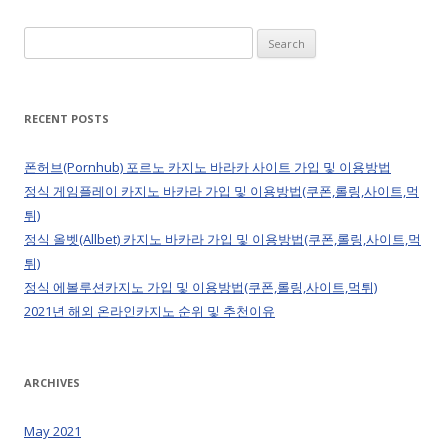
Search
for:
RECENT POSTS
폰허브(Pornhub) 포르노 카지노 바라카 사이트 가입 및 이용방법
정식 게임플레이 카지노 바카라 가입 및 이용방법(쿠폰,롤링,사이트,먹
튀)
정식 올벳(Allbet) 카지노 바카라 가입 및 이용방법(쿠폰,롤링,사이트,먹
튀)
정식 에볼루션카지노 가입 및 이용방법(쿠폰,롤링,사이트,먹튀)
2021년 해외 온라인카지노 순위 및 추천이유
ARCHIVES
May 2021