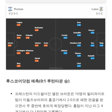
후스코어닷컴 예측(0:1 루턴타운 승)
프레스턴의 미드필더인 앨런 브라운은 10명의 릴리와이트
팀이 미들즈브러와의 홈경기에서 2-0으로 패한 판결을 받
으면서 주 중반에 호되게 퇴장당했다. 홈팀이 지난 리그 4
경기에서 단 1점만을 기록했다.