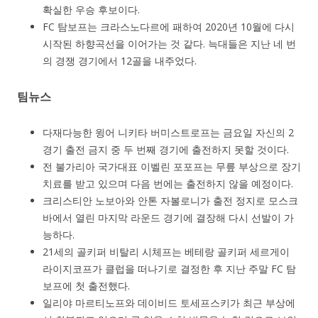
확실한 우승 후보이다.
FC 탐보프는 크라스노다르에 패하여 2020년 10월에 다시
시작된 하향곡선을 이어가는 것 같다. 늑대들은 지난 네 번
의 경쟁 경기에서 12골을 내주었다.
팀뉴스
다재다능한 윙어 니키타 버미스트로프는 금요일 자신의 2
경기 출전 금지 중 두 번째 경기에 출전하지 못할 것이다.
전 불가리아 국가대표 이벨린 포포프는 무릎 부상으로 장기
치료를 받고 있으며 다음 번에는 출전하지 않을 예정이다.
크리스티안 노보아와 안톤 자볼로니가 출전 정지로 모스크
바에서 열린 마지막 라운드 경기에 결장해 다시 선발이 가
능하다.
21세의 골키퍼 비탈리 시체프는 베테랑 골키퍼 세르게이
라이지코프가 클럽을 떠나기로 결정한 후 지난 주말 FC 탐
보프에 첫 출전했다.
일리야 마르티노프와 데이비드 토세프스키가 최근 부상에