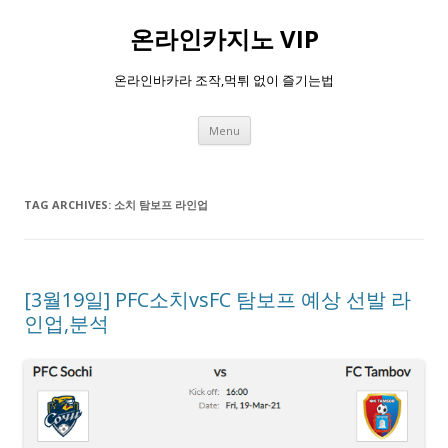
온라인카지노 VIP
온라인바카라 조작,먹튀 없이 즐기는법
Skip
Menu
to
content
TAG ARCHIVES:
소치 탐보프 라인업
[3월19일] PFC소치vsFC 탐보프 예상 선발 라
인업,분석