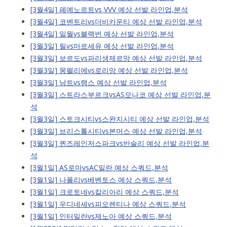
[3월4일] 폐예노르트vs VVV 예상 선발 라인업,분석
[3월4일] 코벤트리vs더비카운티 예상 선발 라인업,분석
[3월4일] 밀월vs블랙번 예상 선발 라인업,분석
[3월3일] 릴vs마르세유 예상 선발 라인업,분석
[3월3일] 보르도vs파리생제르망 예상 선발 라인업,분석
[3월3일] 몽펠리에vs로리앙 예상 선발 라인업,분석
[3월3일] 낭트vs랭스 예상 선발 라인업,분석
[3월3일] 스트라스부르크vsAS모나코 예상 선발 라인업,분
석
[3월3일] 스토크시티vs스완지시티 예상 선발 라인업,분석
[3월3일] 브리스톨시티vs본머스 예상 선발 라인업,분석
[3월3일] 퀸즈레인저스파크vs반슬리 예상 선발 라인업,분
석
[3월1일] AS로마vsAC밀란 예상 스쿼드,분석
[3월1일] 나폴리vs베벤토스 예상 스쿼드,분석
[3월1일] 크로토네vs칼리아리 예상 스쿼드,분석
[3월1일] 우디네세vs피오렌티나 예상 스쿼드,분석
[3월1일] 인터밀란vs제노아 예상 스쿼드,분석