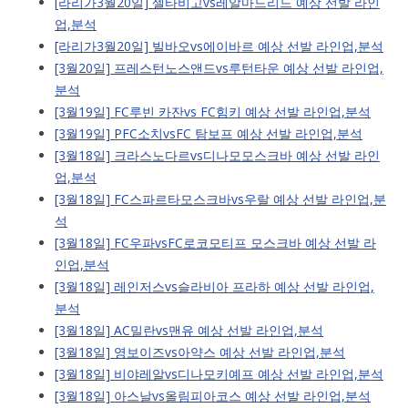
[라리가3월20일] 셀타비고vs레알마드리드 예상 선발 라인
업,분석
[라리가3월20일] 빌바오vs에이바르 예상 선발 라인업,분석
[3월20일] 프레스턴노스앤드vs루턴타운 예상 선발 라인업,
분석
[3월19일] FC루빈 카잔vs FC힘키 예상 선발 라인업,분석
[3월19일] PFC소치vsFC 탐보프 예상 선발 라인업,분석
[3월18일] 크라스노다르vs디나모모스크바 예상 선발 라인
업,분석
[3월18일] FC스파르타모스크바vs우랄 예상 선발 라인업,분
석
[3월18일] FC우파vsFC로코모티프 모스크바 예상 선발 라
인업,분석
[3월18일] 레인저스vs슬라비아 프라하 예상 선발 라인업,
분석
[3월18일] AC밀란vs맨유 예상 선발 라인업,분석
[3월18일] 영보이즈vs아약스 예상 선발 라인업,분석
[3월18일] 비야레알vs디나모키예프 예상 선발 라인업,분석
[3월18일] 아스날vs올림피아코스 예상 선발 라인업,분석