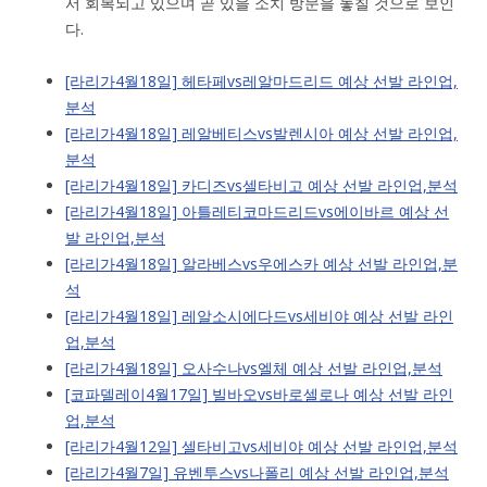
서 회복되고 있으며 곧 있을 소치 방문을 놓칠 것으로 보인
다.
[라리가4월18일] 헤타페vs레알마드리드 예상 선발 라인업,
분석
[라리가4월18일] 레알베티스vs발렌시아 예상 선발 라인업,
분석
[라리가4월18일] 카디즈vs셀타비고 예상 선발 라인업,분석
[라리가4월18일] 아틀레티코마드리드vs에이바르 예상 선
발 라인업,분석
[라리가4월18일] 알라베스vs우에스카 예상 선발 라인업,분
석
[라리가4월18일] 레알소시에다드vs세비야 예상 선발 라인
업,분석
[라리가4월18일] 오사수나vs엘체 예상 선발 라인업,분석
[코파델레이4월17일] 빌바오vs바로셀로나 예상 선발 라인
업,분석
[라리가4월12일] 셀타비고vs세비야 예상 선발 라인업,분석
[라리가4월7일] 유벤투스vs나폴리 예상 선발 라인업,분석