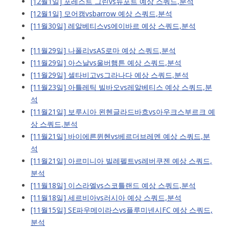
[12월1일] 포레스트 그린vs뉴포트 예상 스쿼드,분석
[12월1일] 모어캠vsbarrow 예상 스쿼드,분석
[11월30일] 레알베티스vs에이바르 예상 스쿼드,분석
[11월29일] 나폴리vsAS로마 예상 스쿼드,분석
[11월29일] 아스날vs울버햄튼 예상 스쿼드,분석
[11월29일] 셀타비고vs그라나다 예상 스쿼드,분석
[11월23일] 아틀레틱 빌바오vs레알베티스 예상 스쿼드,분
석
[11월21일] 보루시아 묀헨글라드바흐vs아우크스부르크 예
상 스쿼드,분석
[11월21일] 바이에른뮌헨vs베르더브레멘 예상 스쿼드,분
석
[11월21일] 아르미니아 빌레펠트vs레버쿠젠 예상 스쿼드,
분석
[11월18일] 이스라엘vs스코틀랜드 예상 스쿼드,분석
[11월18일] 세르비아vs러시아 예상 스쿼드,분석
[11월15일] SE파우메이라스vs플루미넨시FC 예상 스쿼드,
분석