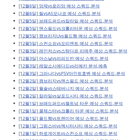
[12월6일] 앙제vs로리앙 예상 스쿼드,분석
[12월6일] 릴vsAS모나코 예상 스쿼드,분석
[12월5일] 브래드퍼드vs칼라일 예상 스쿼드,분석
[12월5일] 맨스필드vs크롤리타운 예상 스쿼드,분석
[12월5일] 캠브리지Uvs올드햄 예상 스쿼드,분석
[12월5일] 스컨소프vs오리엔트 예상 스쿼드,분석
[12월3일] 레인저스vs스탕다르 리에주 예상 스쿼드,분석
[12월3일] 아스날vs라피드빈 예상 스쿼드,분석
[12월3일] 레알소시에다드vs리예카 분석,예측
[12월3일] 그라나다vsPSV아인트호벤 예상 스쿼드,분석
[12월2일] 캠브리지vs맨스필드 예상 스쿼드,분석
[12월2일] 월솔vs스테버니지 예상 스쿼드,분석
[12월2일] 칼라일vs살포드시티 예상 스쿼드,분석
[12월1일] 브래드퍼드vs첼트넘 타운 예상 스쿼드,분석
[12월1일] 콜체스터vs크롤리 타운 예상 스쿼드,분석
[12월1일] 올드햄vs트랜미어 예상 스쿼드,분석
[12월1일] 그림스비vs엑시터시티 예상 스쿼드,분석
[12월1일] 하로게이트vs스컨소프 예상 스쿼드,분석