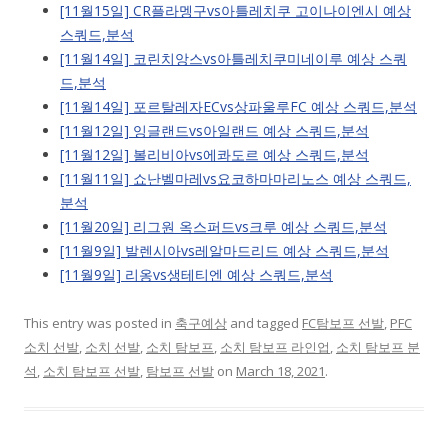
[11월15일] CR플라멩구vs아틀레치쿠 고이나이엔시 예상
스쿼드,분석
[11월14일] 코린치앙스vs아틀레치쿠미네이루 예상 스쿼
드,분석
[11월14일] 포르탈레자ECvs상파울루FC 예상 스쿼드,분석
[11월12일] 잉글랜드vs아일랜드 예상 스쿼드,분석
[11월12일] 볼리비아vs에콰도르 예상 스쿼드,분석
[11월11일] 쇼난벨마레vs요코하마마리노스 예상 스쿼드,
분석
[11월20일] 리그원 옥스퍼드vs크루 예상 스쿼드,분석
[11월9일] 발렌시아vs레알마드리드 예상 스쿼드,분석
[11월9일] 리옹vs생테티엔 예상 스쿼드,분석
This entry was posted in
축구예상
and tagged
FC탐보프 선발
,
PFC
소치 선발
,
소치 선발
,
소치 탐보프
,
소치 탐보프 라인업
,
소치 탐보프 분
석
,
소치 탐보프 선발
,
탐보프 선발
on
March 18, 2021
.