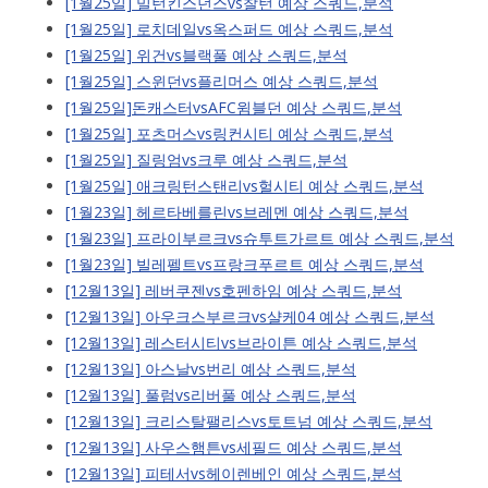
[1월25일] 밀턴킨스던스vs찰턴 예상 스쿼드,분석
[1월25일] 로치데일vs옥스퍼드 예상 스쿼드,분석
[1월25일] 위건vs블랙풀 예상 스쿼드,분석
[1월25일] 스윈던vs플리머스 예상 스쿼드,분석
[1월25일]돈캐스터vsAFC윔블던 예상 스쿼드,분석
[1월25일] 포츠머스vs링컨시티 예상 스쿼드,분석
[1월25일] 질링엄vs크루 예상 스쿼드,분석
[1월25일] 애크링턴스탠리vs헐시티 예상 스쿼드,분석
[1월23일] 헤르타베를린vs브레멘 예상 스쿼드,분석
[1월23일] 프라이부르크vs슈투트가르트 예상 스쿼드,분석
[1월23일] 빌레펠트vs프랑크푸르트 예상 스쿼드,분석
[12월13일] 레버쿠젠vs호펜하임 예상 스쿼드,분석
[12월13일] 아우크스부르크vs샬케04 예상 스쿼드,분석
[12월13일] 레스터시티vs브라이튼 예상 스쿼드,분석
[12월13일] 아스날vs번리 예상 스쿼드,분석
[12월13일] 풀럼vs리버풀 예상 스쿼드,분석
[12월13일] 크리스탈팰리스vs토트넘 예상 스쿼드,분석
[12월13일] 사우스햄튼vs세필드 예상 스쿼드,분석
[12월13일] 피테서vs헤이렌베인 예상 스쿼드,분석