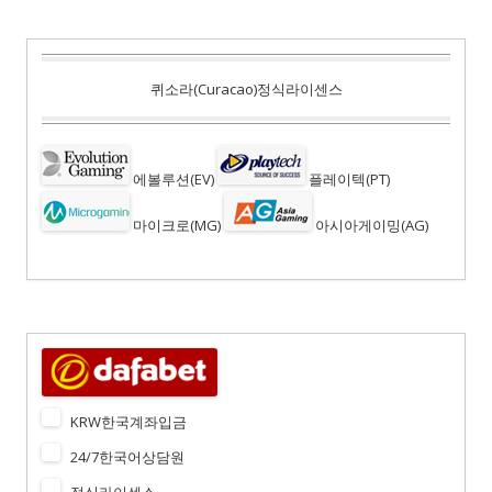
퀴소라(Curacao)정식라이센스
에볼루션(EV)
플레이텍(PT)
마이크로(MG)
아시아게이밍(AG)
KRW한국계좌입금
24/7한국어상담원
정식라이센스