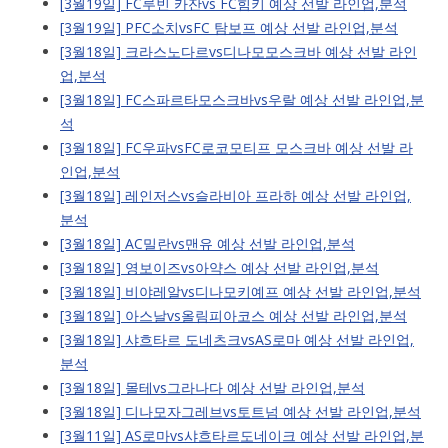
[3월19일] FC루빈 카잔vs FC힘키 예상 선발 라인업,분석
[3월19일] PFC소치vsFC 탐보프 예상 선발 라인업,분석
[3월18일] 크라스노다르vs디나모모스크바 예상 선발 라인
업,분석
[3월18일] FC스파르타모스크바vs우랄 예상 선발 라인업,분
석
[3월18일] FC우파vsFC로코모티프 모스크바 예상 선발 라
인업,분석
[3월18일] 레인저스vs슬라비아 프라하 예상 선발 라인업,
분석
[3월18일] AC밀란vs맨유 예상 선발 라인업,분석
[3월18일] 영보이즈vs아약스 예상 선발 라인업,분석
[3월18일] 비야레알vs디나모키예프 예상 선발 라인업,분석
[3월18일] 아스날vs올림피아코스 예상 선발 라인업,분석
[3월18일] 샤흐타르 도네츠크vsAS로마 예상 선발 라인업,
분석
[3월18일] 몰테vs그라나다 예상 선발 라인업,분석
[3월18일] 디나모자그레브vs토트넘 예상 선발 라인업,분석
[3월11일] AS로마vs샤흐타르도네이크 예상 선발 라인업,분