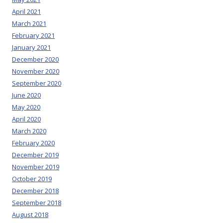
April 2021
March 2021
February 2021
January 2021
December 2020
November 2020
September 2020
June 2020
May 2020
April 2020
March 2020
February 2020
December 2019
November 2019
October 2019
December 2018
September 2018
August 2018