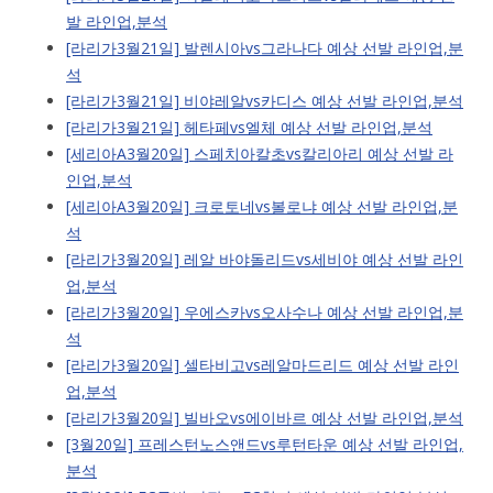
발 라인업,분석
[라리가3월21일] 발렌시아vs그라나다 예상 선발 라인업,분
석
[라리가3월21일] 비야레알vs카디스 예상 선발 라인업,분석
[라리가3월21일] 헤타페vs엘체 예상 선발 라인업,분석
[세리아A3월20일] 스페치아칼초vs칼리아리 예상 선발 라
인업,분석
[세리아A3월20일] 크로토네vs볼로냐 예상 선발 라인업,분
석
[라리가3월20일] 레알 바야돌리드vs세비야 예상 선발 라인
업,분석
[라리가3월20일] 우에스카vs오사수나 예상 선발 라인업,분
석
[라리가3월20일] 셀타비고vs레알마드리드 예상 선발 라인
업,분석
[라리가3월20일] 빌바오vs에이바르 예상 선발 라인업,분석
[3월20일] 프레스턴노스앤드vs루턴타운 예상 선발 라인업,
분석