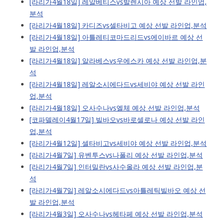
[라리가4월18일] 레알베티스vs발렌시아 예상 선발 라인업,
분석
[라리가4월18일] 카디즈vs셀타비고 예상 선발 라인업,분석
[라리가4월18일] 아틀레티코마드리드vs에이바르 예상 선
발 라인업,분석
[라리가4월18일] 알라베스vs우에스카 예상 선발 라인업,분
석
[라리가4월18일] 레알소시에다드vs세비야 예상 선발 라인
업,분석
[라리가4월18일] 오사수나vs엘체 예상 선발 라인업,분석
[코파델레이4월17일] 빌바오vs바로셀로나 예상 선발 라인
업,분석
[라리가4월12일] 셀타비고vs세비야 예상 선발 라인업,분석
[라리가4월7일] 유벤투스vs나폴리 예상 선발 라인업,분석
[라리가4월7일] 인터밀란vs사수올라 예상 선발 라인업,분
석
[라리가4월7일] 레알소시에다드vs아틀레틱빌바오 예상 선
발 라인업,분석
[라리가4월3일] 오사수나vs헤타페 예상 선발 라인업,분석