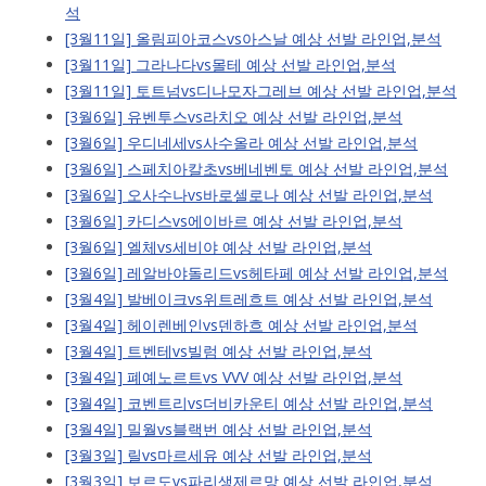
석
[3월11일] 올림피아코스vs아스날 예상 선발 라인업,분석
[3월11일] 그라나다vs몰테 예상 선발 라인업,분석
[3월11일] 토트넘vs디나모자그레브 예상 선발 라인업,분석
[3월6일] 유벤투스vs라치오 예상 선발 라인업,분석
[3월6일] 우디네세vs사수올라 예상 선발 라인업,분석
[3월6일] 스페치아칼초vs베네벤토 예상 선발 라인업,분석
[3월6일] 오사수나vs바로셀로나 예상 선발 라인업,분석
[3월6일] 카디스vs에이바르 예상 선발 라인업,분석
[3월6일] 엘체vs세비야 예상 선발 라인업,분석
[3월6일] 레알바야돌리드vs헤타페 예상 선발 라인업,분석
[3월4일] 발베이크vs위트레흐트 예상 선발 라인업,분석
[3월4일] 헤이렌베인vs덴하흐 예상 선발 라인업,분석
[3월4일] 트벤테vs빌럼 예상 선발 라인업,분석
[3월4일] 폐예노르트vs VVV 예상 선발 라인업,분석
[3월4일] 코벤트리vs더비카운티 예상 선발 라인업,분석
[3월4일] 밀월vs블랙번 예상 선발 라인업,분석
[3월3일] 릴vs마르세유 예상 선발 라인업,분석
[3월3일] 보르도vs파리생제르망 예상 선발 라인업,분석