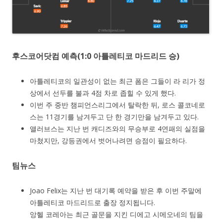
후스코어닷컴 예측(1:0 아틀레티코 마드리드 승)
아틀레티코의 일관성이 없는 최근 폼은 그들이 라 리가 정
상에서 선두를 불과 4점 차로 좁힐 수 있게 했다.
이번 주 중반 챔피언스리그에서 탈락한 뒤, 로스 콜코네로
스는 11경기를 남겨두고 단 한 경기만을 남겨두고 있다.
앨러브스는 지난 번 캐디즈와의 무승부로 4연패의 실점을
마쳤지만, 강등권에서 벗어나려면 승점이 필요하다.
팀뉴스
Joao Felix는 지난 번 대기록 예약을 받은 후 이번 주말에
아틀레티코 마드리드로 출장 정지됩니다.
앙헬 코레아는 최근 골문을 지킨 디에고 시메오네의 팀을