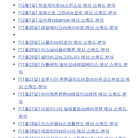
[12월1일] 하로게이트vs스컨소프 예상 스쿼드,분석
[12월1일] 포레스트 그린vs뉴포트 예상 스쿼드,분석
[12월1일] 모어캠vsbarrow 예상 스쿼드,분석
[11월30일] 레알베티스vs에이바르 예상 스쿼드,분석
[11월29일] 나폴리vsAS로마 예상 스쿼드,분석
[11월29일] 아스날vs울버햄튼 예상 스쿼드,분석
[11월29일] 셀타비고vs그라나다 예상 스쿼드,분석
[11월23일] 아틀레틱 빌바오vs레알베티스 예상 스쿼드,분
석
[11월21일] 보루시아 묀헨글라드바흐vs아우크스부르크 예
상 스쿼드,분석
[11월21일] 바이에른뮌헨vs베르더브레멘 예상 스쿼드,분
석
[11월21일] 아르미니아 빌레펠트vs레버쿠젠 예상 스쿼드,
분석
[11월18일] 이스라엘vs스코틀랜드 예상 스쿼드,분석
[11월18일] 세르비아vs러시아 예상 스쿼드,분석