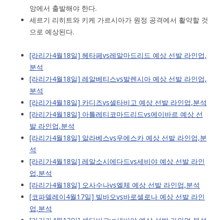
앙에서 출발해야 한다.
세르기 리히트와 키케 가르시아가 원정 공격에서 활약할 것
으로 예상된다.
[라리가4월18일] 헤타페vs레알마드리드 예상 선발 라인업,
분석
[라리가4월18일] 레알베티스vs발렌시아 예상 선발 라인업,
분석
[라리가4월18일] 카디즈vs셀타비고 예상 선발 라인업,분석
[라리가4월18일] 아틀레티코마드리드vs에이바르 예상 선
발 라인업,분석
[라리가4월18일] 알라베스vs우에스카 예상 선발 라인업,분
석
[라리가4월18일] 레알소시에다드vs세비야 예상 선발 라인
업,분석
[라리가4월18일] 오사수나vs엘체 예상 선발 라인업,분석
[코파델레이4월17일] 빌바오vs바로셀로나 예상 선발 라인
업,분석