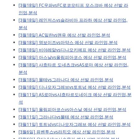
[3월18일] FC우파vsFC로코모티프 모스크바 예상 선발 라
인업,분석
[3월18일] 레인저스vs슬라비아 프라하 예상 선발 라인업,
분석
[3월18일] AC밀란vs맨유 예상 선발 라인업,분석
[3월18일] 영보이즈vs아약스 예상 선발 라인업,분석
[3월18일] 비야레알vs디나모키예프 예상 선발 라인업,분석
[3월18일] 아스날vs올림피아코스 예상 선발 라인업,분석
[3월18일] 샤흐타르 도네츠크vsAS로마 예상 선발 라인업,
분석
[3월18일] 몰테vs그라나다 예상 선발 라인업,분석
[3월18일] 디나모자그레브vs토트넘 예상 선발 라인업,분석
[3월11일] AS로마vs샤흐타르도네이크 예상 선발 라인업,분
석
[3월11일] 올림피아코스vs아스날 예상 선발 라인업,분석
[3월11일] 그라나다vs몰테 예상 선발 라인업,분석
[3월11일] 토트넘vs디나모자그레브 예상 선발 라인업,분석
[3월6일] 유벤투스vs라치오 예상 선발 라인업,분석