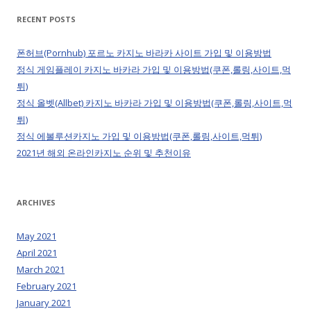
RECENT POSTS
폰허브(Pornhub) 포르노 카지노 바라카 사이트 가입 및 이용방법
정식 게임플레이 카지노 바카라 가입 및 이용방법(쿠폰,롤링,사이트,먹
튀)
정식 올벳(Allbet) 카지노 바카라 가입 및 이용방법(쿠폰,롤링,사이트,먹
튀)
정식 에볼루션카지노 가입 및 이용방법(쿠폰,롤링,사이트,먹튀)
2021년 해외 온라인카지노 순위 및 추천이유
ARCHIVES
May 2021
April 2021
March 2021
February 2021
January 2021