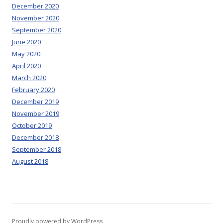
December 2020
November 2020
September 2020
June 2020
May 2020
April 2020
March 2020
February 2020
December 2019
November 2019
October 2019
December 2018
September 2018
August 2018
Proudly powered by WordPress