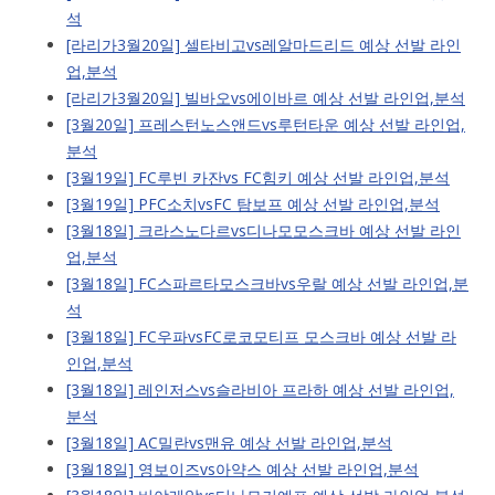
석
[라리가3월20일] 셀타비고vs레알마드리드 예상 선발 라인
업,분석
[라리가3월20일] 빌바오vs에이바르 예상 선발 라인업,분석
[3월20일] 프레스턴노스앤드vs루턴타운 예상 선발 라인업,
분석
[3월19일] FC루빈 카잔vs FC힘키 예상 선발 라인업,분석
[3월19일] PFC소치vsFC 탐보프 예상 선발 라인업,분석
[3월18일] 크라스노다르vs디나모모스크바 예상 선발 라인
업,분석
[3월18일] FC스파르타모스크바vs우랄 예상 선발 라인업,분
석
[3월18일] FC우파vsFC로코모티프 모스크바 예상 선발 라
인업,분석
[3월18일] 레인저스vs슬라비아 프라하 예상 선발 라인업,
분석
[3월18일] AC밀란vs맨유 예상 선발 라인업,분석
[3월18일] 영보이즈vs아약스 예상 선발 라인업,분석