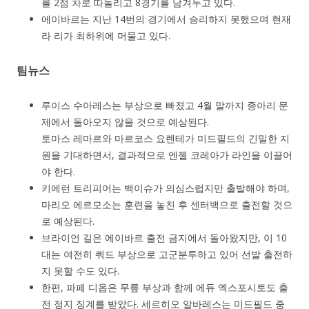
를 2점 차로 따돌리고 8경기를 남겨두고 있다.
에이바르는 지난 14번의 경기에서 승리하지 못했으며 현재
라 리가 최하위에 머물고 있다.
팀뉴스
루이스 수아레스는 부상으로 빠졌고 4월 말까지 종아리 문
제에서 돌아오지 않을 것으로 예상된다.
토마스 레마르와 마르코스 요렌테가 미드필드의 긴밀한 지
원을 기대하면서, 결과적으로 엔젤 코레아가 라인을 이끌어
야 한다.
키에런 트리피어는 백이슈가 의심스럽지만 출발해야 하며,
마리오 에르모소는 훈련을 놓친 후 센터백으로 출전할 것으
로 예상된다.
브라이언 길은 에이바르 출전 금지에서 돌아왔지만, 이 10
대는 여전히 쿼드 부상으로 고군분투하고 있어 선발 출전하
지 못할 수도 있다.
한편, 파페 디옵은 무릎 부상과 함께 에듀 엑스포시토도 출
전 정지 징계를 받았다. 세르히오 알바레스는 미드필드 중