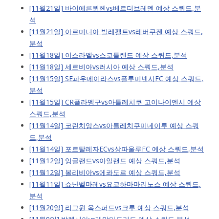
[11월21일] 바이에른뮌헨vs베르더브레멘 예상 스쿼드,분
석
[11월21일] 아르미니아 빌레펠트vs레버쿠젠 예상 스쿼드,
분석
[11월18일] 이스라엘vs스코틀랜드 예상 스쿼드,분석
[11월18일] 세르비아vs러시아 예상 스쿼드,분석
[11월15일] SE파우메이라스vs플루미넨시FC 예상 스쿼드,
분석
[11월15일] CR플라멩구vs아틀레치쿠 고이나이엔시 예상
스쿼드,분석
[11월14일] 코린치앙스vs아틀레치쿠미네이루 예상 스쿼
드,분석
[11월14일] 포르탈레자ECvs상파울루FC 예상 스쿼드,분석
[11월12일] 잉글랜드vs아일랜드 예상 스쿼드,분석
[11월12일] 볼리비아vs에콰도르 예상 스쿼드,분석
[11월11일] 쇼난벨마레vs요코하마마리노스 예상 스쿼드,
분석
[11월20일] 리그원 옥스퍼드vs크루 예상 스쿼드,분석