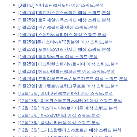
[3월1일] 인터밀란vs제노아 예상 스쿼드,분석
[1월25일] 밀턴킨스던스vs찰턴 예상 스쿼드,분석
[1월25일] 로치데일vs옥스퍼드 예상 스쿼드,분석
[1월25일] 위건vs블랙풀 예상 스쿼드,분석
[1월25일] 스윈던vs플리머스 예상 스쿼드,분석
[1월25일]돈캐스터vsAFC윔블던 예상 스쿼드,분석
[1월25일] 포츠머스vs링컨시티 예상 스쿼드,분석
[1월25일] 질링엄vs크루 예상 스쿼드,분석
[1월25일] 애크링턴스탠리vs헐시티 예상 스쿼드,분석
[1월23일] 헤르타베를린vs브레멘 예상 스쿼드,분석
[1월23일] 프라이부르크vs슈투트가르트 예상 스쿼드,분석
[1월23일] 빌레펠트vs프랑크푸르트 예상 스쿼드,분석
[12월13일] 레버쿠젠vs호펜하임 예상 스쿼드,분석
[12월13일] 아우크스부르크vs샬케04 예상 스쿼드,분석
[12월13일] 레스터시티vs브라이튼 예상 스쿼드,분석
[12월13일] 아스날vs번리 예상 스쿼드,분석
[12월13일] 풀럼vs리버풀 예상 스쿼드,분석
[12월13일] 크리스탈팰리스vs토트넘 예상 스쿼드,분석