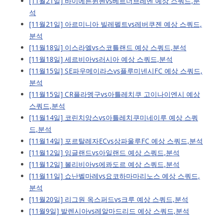
[11월21일] 바이에른뮌헨vs베르더브레멘 예상 스쿼드,분
석
[11월21일] 아르미니아 빌레펠트vs레버쿠젠 예상 스쿼드,
분석
[11월18일] 이스라엘vs스코틀랜드 예상 스쿼드,분석
[11월18일] 세르비아vs러시아 예상 스쿼드,분석
[11월15일] SE파우메이라스vs플루미넨시FC 예상 스쿼드,
분석
[11월15일] CR플라멩구vs아틀레치쿠 고이나이엔시 예상
스쿼드,분석
[11월14일] 코린치앙스vs아틀레치쿠미네이루 예상 스쿼
드,분석
[11월14일] 포르탈레자ECvs상파울루FC 예상 스쿼드,분석
[11월12일] 잉글랜드vs아일랜드 예상 스쿼드,분석
[11월12일] 볼리비아vs에콰도르 예상 스쿼드,분석
[11월11일] 쇼난벨마레vs요코하마마리노스 예상 스쿼드,
분석
[11월20일] 리그원 옥스퍼드vs크루 예상 스쿼드,분석
[11월9일] 발렌시아vs레알마드리드 예상 스쿼드,분석