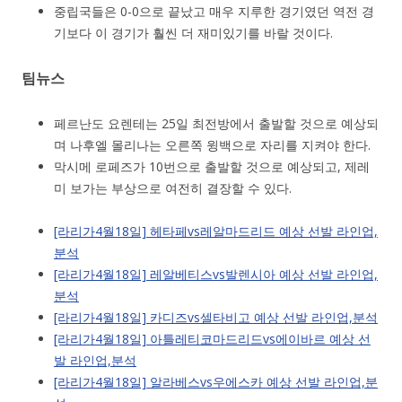
중립국들은 0-0으로 끝났고 매우 지루한 경기였던 역전 경
기보다 이 경기가 훨씬 더 재미있기를 바랄 것이다.
팀뉴스
페르난도 요렌테는 25일 최전방에서 출발할 것으로 예상되
며 나후엘 몰리나는 오른쪽 윙백으로 자리를 지켜야 한다.
막시메 로페즈가 10번으로 출발할 것으로 예상되고, 제레
미 보가는 부상으로 여전히 결장할 수 있다.
[라리가4월18일] 헤타페vs레알마드리드 예상 선발 라인업,
분석
[라리가4월18일] 레알베티스vs발렌시아 예상 선발 라인업,
분석
[라리가4월18일] 카디즈vs셀타비고 예상 선발 라인업,분석
[라리가4월18일] 아틀레티코마드리드vs에이바르 예상 선
발 라인업,분석
[라리가4월18일] 알라베스vs우에스카 예상 선발 라인업,분