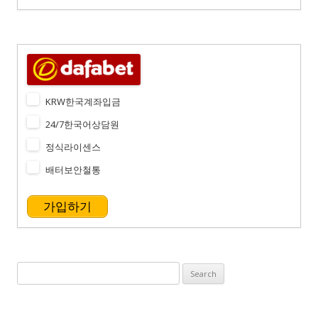
KRW한국계좌입금
24/7한국어상담원
정식라이센스
배터보안철통
가입하기
Search
for: