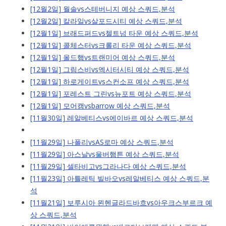
[12월2일] 월솔vs스테버니지 예상 스쿼드,분석
[12월2일] 칼라일vs살포드시티 예상 스쿼드,분석
[12월1일] 브래드퍼드vs첼트넘 타운 예상 스쿼드,분석
[12월1일] 콜체스터vs크롤리 타운 예상 스쿼드,분석
[12월1일] 올드햄vs트랜미어 예상 스쿼드,분석
[12월1일] 그림스비vs엑시터시티 예상 스쿼드,분석
[12월1일] 하로게이트vs스컨소프 예상 스쿼드,분석
[12월1일] 포레스트 그린vs뉴포트 예상 스쿼드,분석
[12월1일] 모어캠vsbarrow 예상 스쿼드,분석
[11월30일] 레알베티스vs에이바르 예상 스쿼드,분석
[11월29일] 나폴리vsAS로마 예상 스쿼드,분석
[11월29일] 아스날vs울버햄튼 예상 스쿼드,분석
[11월29일] 셀타비고vs그라나다 예상 스쿼드,분석
[11월23일] 아틀레틱 빌바오vs레알베티스 예상 스쿼드,분
석
[11월21일] 보루시아 묀헨글라드바흐vs아우크스부르크 예
상 스쿼드,분석