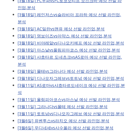
[3월18일] FC우파vsFC로코모티프 모스크바 예상 선발 라
인업,분석
[3월18일] 레인저스vs슬라비아 프라하 예상 선발 라인업,
분석
[3월18일] AC밀란vs맨유 예상 선발 라인업,분석
[3월18일] 영보이즈vs아약스 예상 선발 라인업,분석
[3월18일] 비야레알vs디나모키예프 예상 선발 라인업,분석
[3월18일] 아스날vs올림피아코스 예상 선발 라인업,분석
[3월18일] 샤흐타르 도네츠크vsAS로마 예상 선발 라인업,
분석
[3월18일] 몰테vs그라나다 예상 선발 라인업,분석
[3월18일] 디나모자그레브vs토트넘 예상 선발 라인업,분석
[3월11일] AS로마vs샤흐타르도네이크 예상 선발 라인업,분
석
[3월11일] 올림피아코스vs아스날 예상 선발 라인업,분석
[3월11일] 그라나다vs몰테 예상 선발 라인업,분석
[3월11일] 토트넘vs디나모자그레브 예상 선발 라인업,분석
[3월6일] 유벤투스vs라치오 예상 선발 라인업,분석
[3월6일] 우디네세vs사수올라 예상 선발 라인업,분석